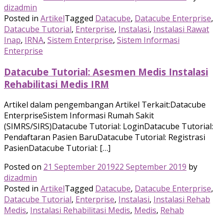
dizadmin
Posted in
Artikel
Tagged
Datacube
,
Datacube Enterprise
,
Datacube Tutorial
,
Enterprise
,
Instalasi
,
Instalasi Rawat
Inap
,
IRNA
,
Sistem Enterprise
,
Sistem Informasi
Enterprise
Datacube Tutorial: Asesmen Medis Instalasi
Rehabilitasi Medis IRM
Artikel dalam pengembangan Artikel Terkait:Datacube
EnterpriseSistem Informasi Rumah Sakit
(SIMRS/SIRS)Datacube Tutorial: LoginDatacube Tutorial:
Pendaftaran Pasien BaruDatacube Tutorial: Registrasi
PasienDatacube Tutorial: […]
Posted on
21 September 2019
22 September 2019
by
dizadmin
Posted in
Artikel
Tagged
Datacube
,
Datacube Enterprise
,
Datacube Tutorial
,
Enterprise
,
Instalasi
,
Instalasi Rehab
Medis
,
Instalasi Rehabilitasi Medis
,
Medis
,
Rehab