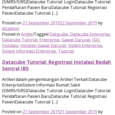
(SIMRS/SIRS)Datacube Tutorial: LoginDatacube Tutorial:
Pendaftaran Pasien BaruDatacube Tutorial: Registrasi
PasienDatacube Tutorial: […]
Posted on
21 September 2019
22 September 2019
by
dizadmin
Posted in
Artikel
Tagged
Datacube
,
Datacube Enterprise
,
Datacube Tutorial
,
Enterprise
,
Gawat Darurat
,
IGD
,
Instalasi
,
Instalasi Gawat Darurat
,
Sistem Enterprise
,
Sistem Informasi Enterprise
,
Tutorial
Datacube Tutorial: Registrasi Instalasi Bedah
Sentral IBS
Artikel dalam pengembangan Artikel Terkait:Datacube
EnterpriseSistem Informasi Rumah Sakit
(SIMRS/SIRS)Datacube Tutorial: LoginDatacube Tutorial:
Pendaftaran Pasien BaruDatacube Tutorial: Registrasi
PasienDatacube Tutorial: […]
Posted on
21 September 2019
21 September 2019
by