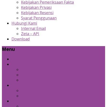
Kebijakan Pemeriksaan Fakta
Kebijakan Privasi
Kebijakan Resensi
Syarat Penggunaan
Hubungi Kami
Internal Email
Zeta – API
Download
Menu
Beranda
Produk Kami
Custom Cold Storage
Zeta
Sosial Media Advertising
Bidang Lain
Diznet Media
Panda Laptop
Kebijakan Kami
Kebijakan Pemeriksaan Fakta