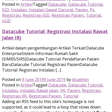
Posted in
Artikel
Tagged
Datacube
,
Datacube Tutorial
,
IGD
,
Instalasi
,
Instalasi Gawat Darurat
,
Pasien
,
Px
,
Registrasi
,
Registrasi IGD
,
Registrasi Pasien
,
Tutorial
,
UGD
Datacube Tutorial: Registrasi Instalasi Rawat
Jalan IRJ
Artikel dalam pengembangan Artikel Terkait:Datacube
EnterpriseSistem Informasi Rumah Sakit
(SIMRS/SIRS)Datacube Tutorial: Pendaftaran Pasien
BaruDatacube Tutorial: Registrasi PasienDatacube
Tutorial: Registrasi Instalasi […]
Posted on
9 June 2019
9 June 2019
by
dizadmin
Posted in
Artikel
Tagged
Datacube
,
Datacube Tutorial
,
Instalasi
,
Instalasi Rawat Jalan
,
IRJ
,
Pasien
,
Registrasi
,
Registrasi IRJ
,
Registrasi Pasien
,
Tutorial
Adding an RSS feed to this site’s homepage is not
supported, as it could lead to a loop that slows down