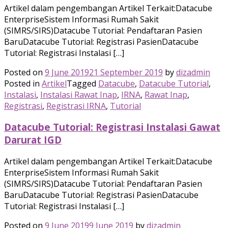
Artikel dalam pengembangan Artikel Terkait:Datacube
EnterpriseSistem Informasi Rumah Sakit
(SIMRS/SIRS)Datacube Tutorial: Pendaftaran Pasien
BaruDatacube Tutorial: Registrasi PasienDatacube
Tutorial: Registrasi Instalasi […]
Posted on
9 June 2019
21 September 2019
by
dizadmin
Posted in
Artikel
Tagged
Datacube
,
Datacube Tutorial
,
Instalasi
,
Instalasi Rawat Inap
,
IRNA
,
Rawat Inap
,
Registrasi
,
Registrasi IRNA
,
Tutorial
Datacube Tutorial: Registrasi Instalasi Gawat
Darurat IGD
Artikel dalam pengembangan Artikel Terkait:Datacube
EnterpriseSistem Informasi Rumah Sakit
(SIMRS/SIRS)Datacube Tutorial: Pendaftaran Pasien
BaruDatacube Tutorial: Registrasi PasienDatacube
Tutorial: Registrasi Instalasi […]
Posted on
9 June 2019
9 June 2019
by
dizadmin