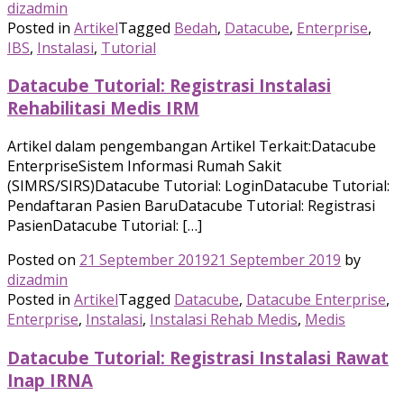
dizadmin
Posted in
Artikel
Tagged
Bedah
,
Datacube
,
Enterprise
,
IBS
,
Instalasi
,
Tutorial
Datacube Tutorial: Registrasi Instalasi
Rehabilitasi Medis IRM
Artikel dalam pengembangan Artikel Terkait:Datacube
EnterpriseSistem Informasi Rumah Sakit
(SIMRS/SIRS)Datacube Tutorial: LoginDatacube Tutorial:
Pendaftaran Pasien BaruDatacube Tutorial: Registrasi
PasienDatacube Tutorial: […]
Posted on
21 September 2019
21 September 2019
by
dizadmin
Posted in
Artikel
Tagged
Datacube
,
Datacube Enterprise
,
Enterprise
,
Instalasi
,
Instalasi Rehab Medis
,
Medis
Datacube Tutorial: Registrasi Instalasi Rawat
Inap IRNA