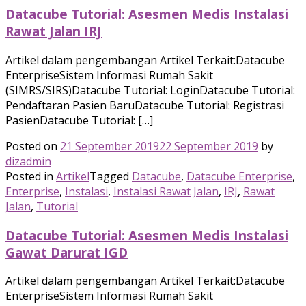
Datacube Tutorial: Asesmen Medis Instalasi
Rawat Jalan IRJ
Artikel dalam pengembangan Artikel Terkait:Datacube
EnterpriseSistem Informasi Rumah Sakit
(SIMRS/SIRS)Datacube Tutorial: LoginDatacube Tutorial:
Pendaftaran Pasien BaruDatacube Tutorial: Registrasi
PasienDatacube Tutorial: […]
Posted on
21 September 2019
22 September 2019
by
dizadmin
Posted in
Artikel
Tagged
Datacube
,
Datacube Enterprise
,
Enterprise
,
Instalasi
,
Instalasi Rawat Jalan
,
IRJ
,
Rawat
Jalan
,
Tutorial
Datacube Tutorial: Asesmen Medis Instalasi
Gawat Darurat IGD
Artikel dalam pengembangan Artikel Terkait:Datacube
EnterpriseSistem Informasi Rumah Sakit