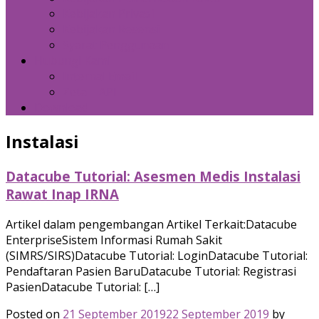
Kebijakan Privasi
Kebijakan Resensi
Syarat Penggunaan
Hubungi Kami
Internal Email
Zeta – API
Download
Instalasi
Datacube Tutorial: Asesmen Medis Instalasi
Rawat Inap IRNA
Artikel dalam pengembangan Artikel Terkait:Datacube
EnterpriseSistem Informasi Rumah Sakit
(SIMRS/SIRS)Datacube Tutorial: LoginDatacube Tutorial:
Pendaftaran Pasien BaruDatacube Tutorial: Registrasi
PasienDatacube Tutorial: […]
Posted on
21 September 2019
22 September 2019
by