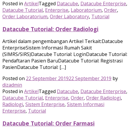
Posted in
Artikel
Tagged
Datacube
,
Datacube Enterprise
,
Datacube Tutorial
,
Enterprise
,
Laboratorium
,
Order
,
Order Laboratorium
,
Order Laboratory
,
Tutorial
Datacube Tutorial: Order Radiologi
Artikel dalam pengembangan Artikel Terkait:Datacube
EnterpriseSistem Informasi Rumah Sakit
(SIMRS/SIRS)Datacube Tutorial: LoginDatacube Tutorial:
Pendaftaran Pasien BaruDatacube Tutorial: Registrasi
PasienDatacube Tutorial: […]
Posted on
22 September 2019
22 September 2019
by
dizadmin
Posted in
Artikel
Tagged
Datacube
,
Datacube Enterprise
,
Datacube Tutorial
,
Enterprise
,
Order
,
Order Radiologi
,
Radiologi
,
Sistem Enterprise
,
Sistem Informasi
Enterprise
,
Tutorial
Datacube Tutorial: Order Farmasi