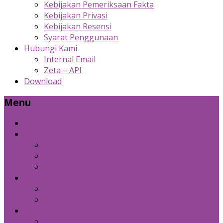
Kebijakan Pemeriksaan Fakta
Kebijakan Privasi
Kebijakan Resensi
Syarat Penggunaan
Hubungi Kami
Internal Email
Zeta – API
Download
Menu
Beranda
Produk Kami
Custom Cold Storage
Zeta
Sosial Media Advertising
Bidang Lain
Diznet Media
Panda Laptop
Kebijakan Kami
Kebijakan Pemeriksaan Fakta