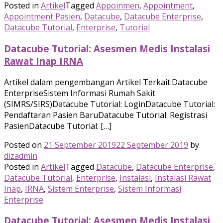
Posted in
Artikel
Tagged
Appoinmen
,
Appointment
,
Appointment Pasien
,
Datacube
,
Datacube Enterprise
,
Datacube Tutorial
,
Enterprise
,
Tutorial
Datacube Tutorial: Asesmen Medis Instalasi
Rawat Inap IRNA
Artikel dalam pengembangan Artikel Terkait:Datacube
EnterpriseSistem Informasi Rumah Sakit
(SIMRS/SIRS)Datacube Tutorial: LoginDatacube Tutorial:
Pendaftaran Pasien BaruDatacube Tutorial: Registrasi
PasienDatacube Tutorial: […]
Posted on
21 September 2019
22 September 2019
by
dizadmin
Posted in
Artikel
Tagged
Datacube
,
Datacube Enterprise
,
Datacube Tutorial
,
Enterprise
,
Instalasi
,
Instalasi Rawat
Inap
,
IRNA
,
Sistem Enterprise
,
Sistem Informasi
Enterprise
Datacube Tutorial: Asesmen Medis Instalasi