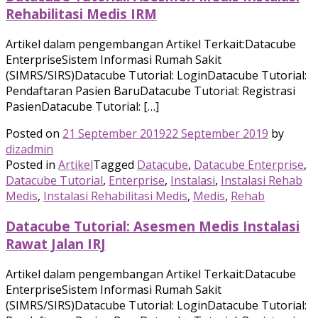
Rehabilitasi Medis IRM
Artikel dalam pengembangan Artikel Terkait:Datacube
EnterpriseSistem Informasi Rumah Sakit
(SIMRS/SIRS)Datacube Tutorial: LoginDatacube Tutorial:
Pendaftaran Pasien BaruDatacube Tutorial: Registrasi
PasienDatacube Tutorial: […]
Posted on
21 September 2019
22 September 2019
by
dizadmin
Posted in
Artikel
Tagged
Datacube
,
Datacube Enterprise
,
Datacube Tutorial
,
Enterprise
,
Instalasi
,
Instalasi Rehab
Medis
,
Instalasi Rehabilitasi Medis
,
Medis
,
Rehab
Datacube Tutorial: Asesmen Medis Instalasi
Rawat Jalan IRJ
Artikel dalam pengembangan Artikel Terkait:Datacube
EnterpriseSistem Informasi Rumah Sakit
(SIMRS/SIRS)Datacube Tutorial: LoginDatacube Tutorial: