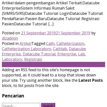
Artikel dalam pengembangan Artikel Terkait:Datacube
EnterpriseSistem Informasi Rumah Sakit
(SIMRS/SIRS)Datacube Tutorial: LoginDatacube Tutorial:
Pendaftaran Pasien BaruDatacube Tutorial: Registrasi
PasienDatacube Tutorial: […]
Posted on
21 September 2019
21 September 2019
by
dizadmin
Posted in
Artikel
Tagged
Cath
,
Catheterization
,
Catheterization Laboratory
,
Cathlab
,
Datacube
Enterprise
,
Datacube Tutorial
,
Enterprise
,
Lab
,
Laboratory
,
Registrasi
Posts
←
Older posts
Adding an RSS feed to this site’s homepage is not
navigation
supported, as it could lead to a loop that slows down
your site. Try using another block, like the
Latest Posts
block, to list posts from the site.
Pencarian
Search