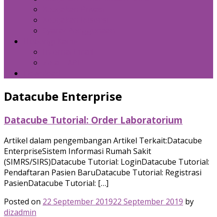
Kebijakan Privasi
Kebijakan Resensi
Syarat Penggunaan
Hubungi Kami
Internal Email
Zeta – API
Download
Datacube Enterprise
Datacube Tutorial: Order Laboratorium
Artikel dalam pengembangan Artikel Terkait:Datacube
EnterpriseSistem Informasi Rumah Sakit
(SIMRS/SIRS)Datacube Tutorial: LoginDatacube Tutorial:
Pendaftaran Pasien BaruDatacube Tutorial: Registrasi
PasienDatacube Tutorial: […]
Posted on
22 September 2019
22 September 2019
by
dizadmin