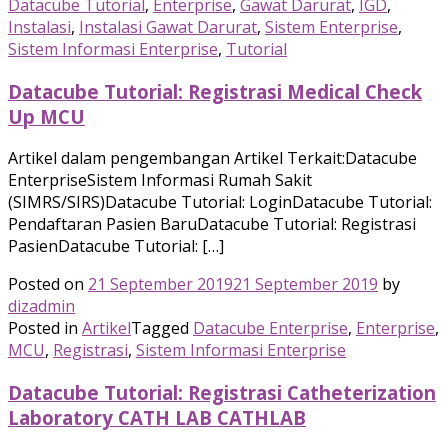
Datacube Tutorial
,
Enterprise
,
Gawat Darurat
,
IGD
,
Instalasi
,
Instalasi Gawat Darurat
,
Sistem Enterprise
,
Sistem Informasi Enterprise
,
Tutorial
Datacube Tutorial: Registrasi Medical Check
Up MCU
Artikel dalam pengembangan Artikel Terkait:Datacube
EnterpriseSistem Informasi Rumah Sakit
(SIMRS/SIRS)Datacube Tutorial: LoginDatacube Tutorial:
Pendaftaran Pasien BaruDatacube Tutorial: Registrasi
PasienDatacube Tutorial: […]
Posted on
21 September 2019
21 September 2019
by
dizadmin
Posted in
Artikel
Tagged
Datacube Enterprise
,
Enterprise
,
MCU
,
Registrasi
,
Sistem Informasi Enterprise
Datacube Tutorial: Registrasi Catheterization
Laboratory CATH LAB CATHLAB