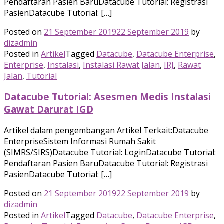
Pendaftaran Pasien BaruDatacube Tutorial: Registrasi
PasienDatacube Tutorial: […]
Posted on
21 September 2019
22 September 2019
by
dizadmin
Posted in
Artikel
Tagged
Datacube
,
Datacube Enterprise
,
Enterprise
,
Instalasi
,
Instalasi Rawat Jalan
,
IRJ
,
Rawat
Jalan
,
Tutorial
Datacube Tutorial: Asesmen Medis Instalasi
Gawat Darurat IGD
Artikel dalam pengembangan Artikel Terkait:Datacube
EnterpriseSistem Informasi Rumah Sakit
(SIMRS/SIRS)Datacube Tutorial: LoginDatacube Tutorial:
Pendaftaran Pasien BaruDatacube Tutorial: Registrasi
PasienDatacube Tutorial: […]
Posted on
21 September 2019
22 September 2019
by
dizadmin
Posted in
Artikel
Tagged
Datacube
,
Datacube Enterprise
,