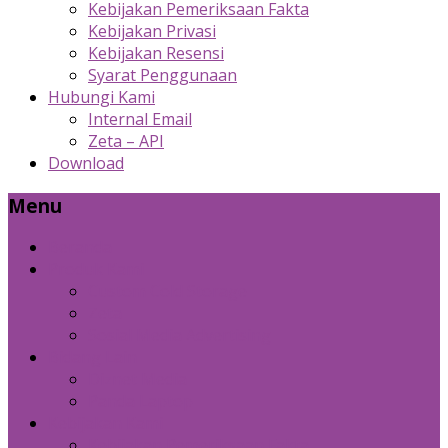
Kebijakan Pemeriksaan Fakta
Kebijakan Privasi
Kebijakan Resensi
Syarat Penggunaan
Hubungi Kami
Internal Email
Zeta – API
Download
Menu
Beranda
Produk Kami
Custom Cold Storage
Zeta
Sosial Media Advertising
Bidang Lain
Diznet Media
Panda Laptop
Kebijakan Kami
Kebijakan Pemeriksaan Fakta