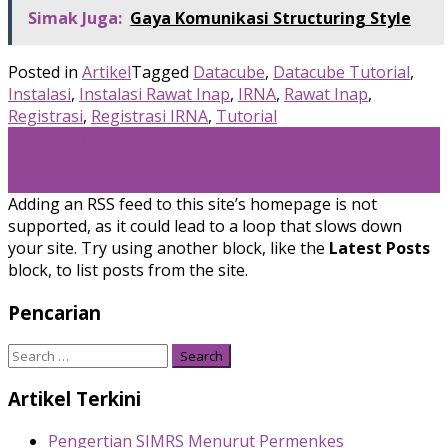
Simak Juga:
Gaya Komunikasi Structuring Style
Posted in
Artikel
Tagged
Datacube
,
Datacube Tutorial
,
Instalasi
,
Instalasi Rawat Inap
,
IRNA
,
Rawat Inap
,
Registrasi
,
Registrasi IRNA
,
Tutorial
Post
←
Datacube Tutorial: Registrasi Instalasi Gawat Darurat
IGD
navigation
Tingkatan Manajemen dan Perannya
→
Adding an RSS feed to this site’s homepage is not
supported, as it could lead to a loop that slows down
your site. Try using another block, like the
Latest Posts
block, to list posts from the site.
Pencarian
Search
for:
Artikel Terkini
Pengertian SIMRS Menurut Permenkes