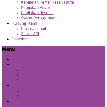
Kebijakan Pemeriksaan Fakta
Kebijakan Privasi
Kebijakan Resensi
Syarat Penggunaan
Hubungi Kami
Internal Email
Zeta – API
Download
Menu
Beranda
Produk Kami
Custom Cold Storage
Zeta
Sosial Media Advertising
Bidang Lain
Diznet Media
Panda Laptop
Kebijakan Kami
Kebijakan Pemeriksaan Fakta