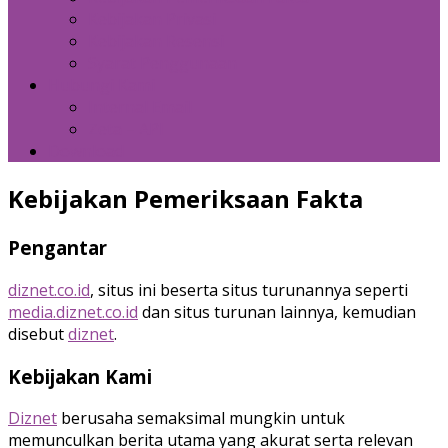
Kebijakan Privasi
Kebijakan Resensi
Syarat Penggunaan
Hubungi Kami
Internal Email
Zeta – API
Download
Kebijakan Pemeriksaan Fakta
Pengantar
diznet.co.id
, situs ini beserta situs turunannya seperti
media.diznet.co.id
dan situs turunan lainnya, kemudian
disebut
diznet
.
Kebijakan Kami
Diznet
berusaha semaksimal mungkin untuk
memunculkan berita utama yang akurat serta relevan