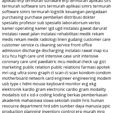
aplikasi erp termurah software erp termurah aplikasi sirs
termurah software sirs termurah aplikasi simrs termurah
software simrs termurah logistik keuangan pengadaan
purchasing purchase pembelian distribusi dokter
spesialis profesor sub spesialis laboratorium verlos
kamer operating kamer igd ugd instalasi gawat darurat
instalasi rawat jalan instalasi rehabilitasi medik rekam
medis rekam medik radiologi linen gudang customer care
customer service cs cleaning service front office
admission discharge discharging instalasi rawat inap icu
iccu hcu high care unit intensive case unit intensive
coronary care unit paediatric mcu medical check up gizi
marketing public relation public relations farmasi apotek
mri usg ultra sono graph ct scan ct-scan kondom condom
motherboard network card engineer engineering modem
usb type c hdmi mouse keyboard monitor ecg ekg
elektronik kardio gram electronic cardio gram modality
modalisis icd x icd-x coding koding berkas pemberkasan
akademik mahasiswa siswa sekolah sisdm hris human
resource department hrd sdm sumber daya manusia ppic
production planning inventory control erp murah mrp