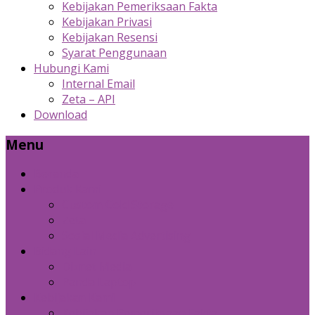
Kebijakan Pemeriksaan Fakta
Kebijakan Privasi
Kebijakan Resensi
Syarat Penggunaan
Hubungi Kami
Internal Email
Zeta – API
Download
Menu
Beranda
Produk Kami
Custom Cold Storage
Zeta
Sosial Media Advertising
Bidang Lain
Diznet Media
Panda Laptop
Kebijakan Kami
Kebijakan Pemeriksaan Fakta