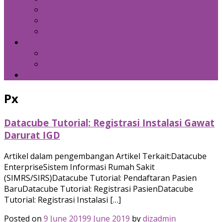
Kebijakan Privasi
Kebijakan Resensi
Syarat Penggunaan
Hubungi Kami
Internal Email
Zeta – API
Download
Px
Datacube Tutorial: Registrasi Instalasi Gawat
Darurat IGD
Artikel dalam pengembangan Artikel Terkait:Datacube
EnterpriseSistem Informasi Rumah Sakit
(SIMRS/SIRS)Datacube Tutorial: Pendaftaran Pasien
BaruDatacube Tutorial: Registrasi PasienDatacube
Tutorial: Registrasi Instalasi […]
Posted on
9 June 2019
9 June 2019
by
dizadmin