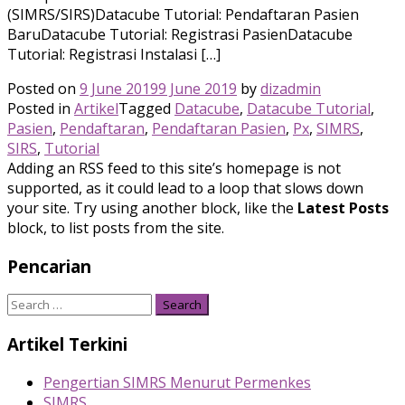
(SIMRS/SIRS)Datacube Tutorial: Pendaftaran Pasien
BaruDatacube Tutorial: Registrasi PasienDatacube
Tutorial: Registrasi Instalasi […]
Posted on
9 June 2019
9 June 2019
by
dizadmin
Posted in
Artikel
Tagged
Datacube
,
Datacube Tutorial
,
Pasien
,
Pendaftaran
,
Pendaftaran Pasien
,
Px
,
SIMRS
,
SIRS
,
Tutorial
Adding an RSS feed to this site’s homepage is not
supported, as it could lead to a loop that slows down
your site. Try using another block, like the
Latest Posts
block, to list posts from the site.
Pencarian
Search
for:
Artikel Terkini
Pengertian SIMRS Menurut Permenkes
SIMRS