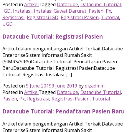
Posted in
Artikel
Tagged
Datacube
,
Datacube Tutorial
,
IGD
,
Instalasi
,
Instalasi Gawat Darurat
,
Pasien
,
Px
,
Registrasi
,
Registrasi IGD
,
Registrasi Pasien
,
Tutorial
,
UGD
Datacube Tutorial: Registrasi Pasien
Artikel dalam pengembangan Artikel Terkait:Datacube
EnterpriseSistem Informasi Rumah Sakit
(SIMRS/SIRS)Datacube Tutorial: Pendaftaran Pasien
BaruDatacube Tutorial: Registrasi PasienDatacube
Tutorial: Registrasi Instalasi […]
Posted on
9 June 2019
9 June 2019
by
dizadmin
Posted in
Artikel
Tagged
Datacube
,
Datacube Tutorial
,
Pasien
,
Px
,
Registrasi
,
Registrasi Pasien
,
Tutorial
Datacube Tutorial: Pendaftaran Pasien Baru
Artikel dalam pengembangan Artikel Terkait:Datacube
EnterpriseSistem Informasi Rumah Sakit