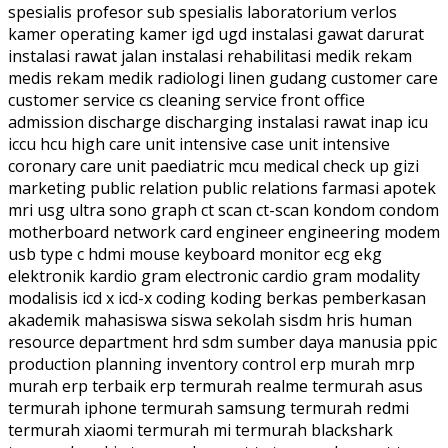
spesialis profesor sub spesialis laboratorium verlos
kamer operating kamer igd ugd instalasi gawat darurat
instalasi rawat jalan instalasi rehabilitasi medik rekam
medis rekam medik radiologi linen gudang customer care
customer service cs cleaning service front office
admission discharge discharging instalasi rawat inap icu
iccu hcu high care unit intensive case unit intensive
coronary care unit paediatric mcu medical check up gizi
marketing public relation public relations farmasi apotek
mri usg ultra sono graph ct scan ct-scan kondom condom
motherboard network card engineer engineering modem
usb type c hdmi mouse keyboard monitor ecg ekg
elektronik kardio gram electronic cardio gram modality
modalisis icd x icd-x coding koding berkas pemberkasan
akademik mahasiswa siswa sekolah sisdm hris human
resource department hrd sdm sumber daya manusia ppic
production planning inventory control erp murah mrp
murah erp terbaik erp termurah realme termurah asus
termurah iphone termurah samsung termurah redmi
termurah xiaomi termurah mi termurah blackshark