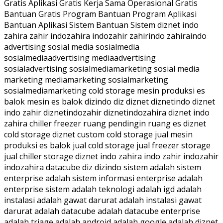
Gratis Aplikasi Gratis Kerja Sama Operasional Gratis
Bantuan Gratis Program Bantuan Program Aplikasi
Bantuan Aplikasi Sistem Bantuan Sistem diznet indo
zahira zahir indozahira indozahir zahirindo zahiraindo
advertising sosial media sosialmedia
sosialmediaadvertising mediaadvertising
sosialadvertising sosialmediamarketing sosial media
marketing mediamarketing sosialmarketing
sosialmediamarketing cold storage mesin produksi es
balok mesin es balok dizindo diz diznet diznetindo diznet
indo zahir diznetindozahir diznetindozahira diznet indo
zahira chiller freezer ruang pendingin ruang es diznet
cold storage diznet custom cold storage jual mesin
produksi es balok jual cold storage jual freezer storage
jual chiller storage diznet indo zahira indo zahir indozahir
indozahira datacube diz dizindo sistem adalah sistem
enterprise adalah sistem informasi enterprise adalah
enterprise sistem adalah teknologi adalah igd adalah
instalasi adalah gawat darurat adalah instalasi gawat
darurat adalah datacube adalah datacube enterprise
adalah triage adalah android adalah google adalah diznet