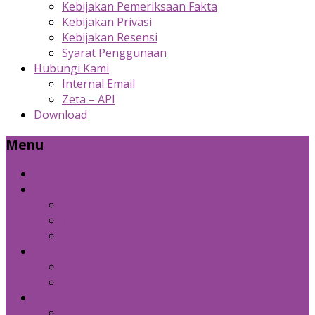
Kebijakan Pemeriksaan Fakta
Kebijakan Privasi
Kebijakan Resensi
Syarat Penggunaan
Hubungi Kami
Internal Email
Zeta – API
Download
Menu
Beranda
Produk Kami
Custom Cold Storage
Zeta
Sosial Media Advertising
Bidang Lain
Diznet Media
Panda Laptop
Kebijakan Kami
Kebijakan Pemeriksaan Fakta