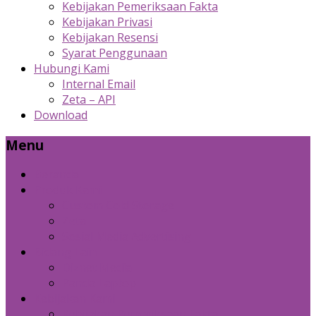
Kebijakan Pemeriksaan Fakta
Kebijakan Privasi
Kebijakan Resensi
Syarat Penggunaan
Hubungi Kami
Internal Email
Zeta – API
Download
Menu
Beranda
Produk Kami
Custom Cold Storage
Zeta
Sosial Media Advertising
Bidang Lain
Diznet Media
Panda Laptop
Kebijakan Kami
Kebijakan Pemeriksaan Fakta