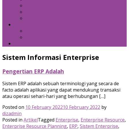
Kebijakan Privasi
Kebijakan Resensi
Syarat Penggunaan
Hubungi Kami
Internal Email
Zeta – API
Download
Sistem Informasi Enterprise
Pengertian ERP Adalah
Sistem ERP adalah sebuah terminologi yang secara de
facto adalah aplikasi yang dapat mendukung transaksi
atau operasi sehari-hari yang berhubungan […]
Posted on
10 February 2022
10 February 2022
by
dizadmin
Posted in
Artikel
Tagged
Enterprise
,
Enterprise Resource
,
Enterprise Resource Planning
,
ERP
,
Sistem Enterprise
,