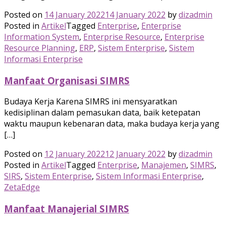
Posted on
14 January 2022
14 January 2022
by
dizadmin
Posted in
Artikel
Tagged
Enterprise
,
Enterprise
Information System
,
Enterprise Resource
,
Enterprise
Resource Planning
,
ERP
,
Sistem Enterprise
,
Sistem
Informasi Enterprise
Manfaat Organisasi SIMRS
Budaya Kerja Karena SIMRS ini mensyaratkan
kedisiplinan dalam pemasukan data, baik ketepatan
waktu maupun kebenaran data, maka budaya kerja yang
[…]
Posted on
12 January 2022
12 January 2022
by
dizadmin
Posted in
Artikel
Tagged
Enterprise
,
Manajemen
,
SIMRS
,
SIRS
,
Sistem Enterprise
,
Sistem Informasi Enterprise
,
ZetaEdge
Manfaat Manajerial SIMRS