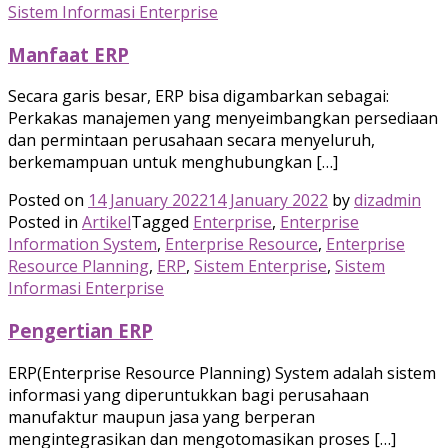
Sistem Informasi Enterprise
Manfaat ERP
Secara garis besar, ERP bisa digambarkan sebagai:
Perkakas manajemen yang menyeimbangkan persediaan
dan permintaan perusahaan secara menyeluruh,
berkemampuan untuk menghubungkan […]
Posted on
14 January 2022
14 January 2022
by
dizadmin
Posted in
Artikel
Tagged
Enterprise
,
Enterprise
Information System
,
Enterprise Resource
,
Enterprise
Resource Planning
,
ERP
,
Sistem Enterprise
,
Sistem
Informasi Enterprise
Pengertian ERP
ERP(Enterprise Resource Planning) System adalah sistem
informasi yang diperuntukkan bagi perusahaan
manufaktur maupun jasa yang berperan
mengintegrasikan dan mengotomasikan proses […]