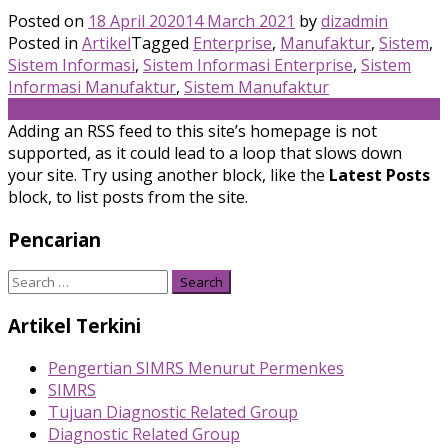
Posted on
18 April 2020
14 March 2021
by
dizadmin
Posted in
Artikel
Tagged
Enterprise
,
Manufaktur
,
Sistem
,
Sistem Informasi
,
Sistem Informasi Enterprise
,
Sistem
Informasi Manufaktur
,
Sistem Manufaktur
Posts
←
Older posts
Adding an RSS feed to this site’s homepage is not
navigation
supported, as it could lead to a loop that slows down
your site. Try using another block, like the
Latest Posts
block, to list posts from the site.
Pencarian
Search
for:
Artikel Terkini
Pengertian SIMRS Menurut Permenkes
SIMRS
Tujuan Diagnostic Related Group
Diagnostic Related Group