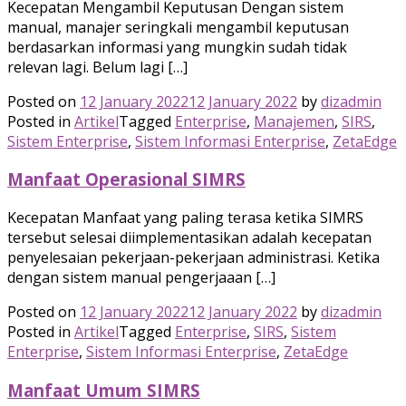
Kecepatan Mengambil Keputusan Dengan sistem
manual, manajer seringkali mengambil keputusan
berdasarkan informasi yang mungkin sudah tidak
relevan lagi. Belum lagi […]
Posted on
12 January 2022
12 January 2022
by
dizadmin
Posted in
Artikel
Tagged
Enterprise
,
Manajemen
,
SIRS
,
Sistem Enterprise
,
Sistem Informasi Enterprise
,
ZetaEdge
Manfaat Operasional SIMRS
Kecepatan Manfaat yang paling terasa ketika SIMRS
tersebut selesai diimplementasikan adalah kecepatan
penyelesaian pekerjaan-pekerjaan administrasi. Ketika
dengan sistem manual pengerjaaan […]
Posted on
12 January 2022
12 January 2022
by
dizadmin
Posted in
Artikel
Tagged
Enterprise
,
SIRS
,
Sistem
Enterprise
,
Sistem Informasi Enterprise
,
ZetaEdge
Manfaat Umum SIMRS