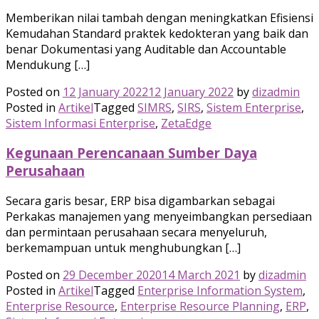
Memberikan nilai tambah dengan meningkatkan Efisiensi
Kemudahan Standard praktek kedokteran yang baik dan
benar Dokumentasi yang Auditable dan Accountable
Mendukung […]
Posted on
12 January 2022
12 January 2022
by
dizadmin
Posted in
Artikel
Tagged
SIMRS
,
SIRS
,
Sistem Enterprise
,
Sistem Informasi Enterprise
,
ZetaEdge
Kegunaan Perencanaan Sumber Daya
Perusahaan
Secara garis besar, ERP bisa digambarkan sebagai
Perkakas manajemen yang menyeimbangkan persediaan
dan permintaan perusahaan secara menyeluruh,
berkemampuan untuk menghubungkan […]
Posted on
29 December 2020
14 March 2021
by
dizadmin
Posted in
Artikel
Tagged
Enterprise Information System
,
Enterprise Resource
,
Enterprise Resource Planning
,
ERP
,