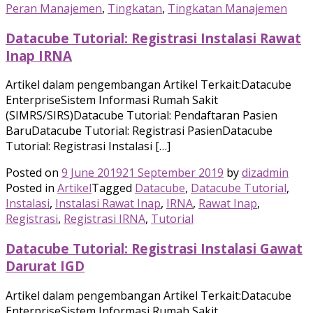
Peran Manajemen
,
Tingkatan
,
Tingkatan Manajemen
Datacube Tutorial: Registrasi Instalasi Rawat
Inap IRNA
Artikel dalam pengembangan Artikel Terkait:Datacube
EnterpriseSistem Informasi Rumah Sakit
(SIMRS/SIRS)Datacube Tutorial: Pendaftaran Pasien
BaruDatacube Tutorial: Registrasi PasienDatacube
Tutorial: Registrasi Instalasi […]
Posted on
9 June 2019
21 September 2019
by
dizadmin
Posted in
Artikel
Tagged
Datacube
,
Datacube Tutorial
,
Instalasi
,
Instalasi Rawat Inap
,
IRNA
,
Rawat Inap
,
Registrasi
,
Registrasi IRNA
,
Tutorial
Datacube Tutorial: Registrasi Instalasi Gawat
Darurat IGD
Artikel dalam pengembangan Artikel Terkait:Datacube
EnterpriseSistem Informasi Rumah Sakit