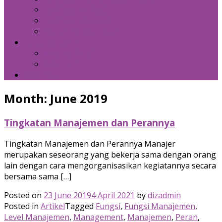
Kebijakan Privasi
Kebijakan Resensi
Syarat Penggunaan
Hubungi Kami
Internal Email
Zeta – API
Download
Month:
June 2019
Tingkatan Manajemen dan Perannya
Tingkatan Manajemen dan Perannya Manajer
merupakan seseorang yang bekerja sama dengan orang
lain dengan cara mengorganisasikan kegiatannya secara
bersama sama […]
Posted on
23 June 2019
4 April 2021
by
dizadmin
Posted in
Artikel
Tagged
Fungsi
,
Fungsi Manajemen
,
Level Manajemen
,
Management
,
Manajemen
,
Peran
,