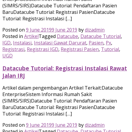
(SIMRS/SIRS)Datacube Tutorial: Pendaftaran Pasien
BaruDatacube Tutorial: Registrasi PasienDatacube
Tutorial: Registrasi Instalasi […]
Posted on
9 June 2019
9 June 2019
by
dizadmin
Posted in
Artikel
Tagged
Datacube
,
Datacube Tutorial
,
IGD
,
Instalasi
,
Instalasi Gawat Darurat
,
Pasien
,
Px
,
Registrasi
,
Registrasi IGD
,
Registrasi Pasien
,
Tutorial
,
UGD
Datacube Tutorial: Registrasi Instalasi Rawat
Jalan IRJ
Artikel dalam pengembangan Artikel Terkait:Datacube
EnterpriseSistem Informasi Rumah Sakit
(SIMRS/SIRS)Datacube Tutorial: Pendaftaran Pasien
BaruDatacube Tutorial: Registrasi PasienDatacube
Tutorial: Registrasi Instalasi […]
Posted on
9 June 2019
9 June 2019
by
dizadmin
Posted in
Artikel
Tagged
Datacube
,
Datacube Tutorial
,