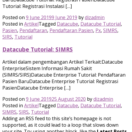
Tutorial: Registrasi Instalasi […]
Posted on
9 June 2019
9 June 2019
by
dizadmin
Posted in
Artikel
Tagged
Datacube
,
Datacube Tutorial
,
Pasien
,
Pendaftaran
,
Pendaftaran Pasien
,
Px
,
SIMRS
,
SIRS
,
Tutorial
Datacube Tutorial: SIMRS
Artikel dalam pengembangan Artikel Terkait:Datacube
EnterpriseSistem Informasi Rumah Sakit
(SIMRS/SIRS)Datacube Enterprise Tutorial: Pendaftaran
Pasien BaruDatacube Enterprise Tutorial: Registrasi
PasienDatacube Enterprise […]
Posted on
9 June 2019
25 August 2020
by
dizadmin
Posted in
Artikel
Tagged
Datacube
,
Datacube Tutorial
,
SIMRS
,
SIRS
,
Tutorial
Adding an RSS feed to this site’s homepage is not
supported, as it could lead to a loop that slows down
your site. Try using another block, like the
Latest Posts