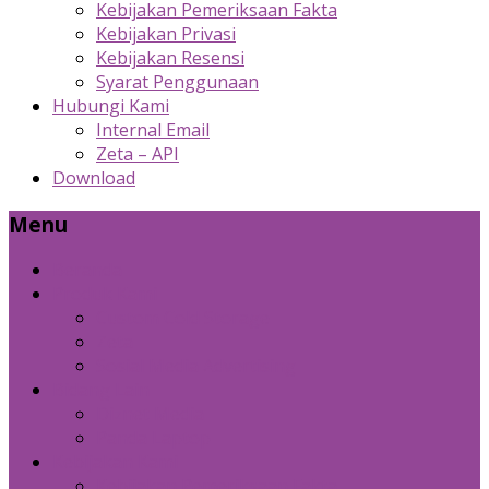
Kebijakan Pemeriksaan Fakta
Kebijakan Privasi
Kebijakan Resensi
Syarat Penggunaan
Hubungi Kami
Internal Email
Zeta – API
Download
Menu
Beranda
Produk Kami
Custom Cold Storage
Zeta
Sosial Media Advertising
Bidang Lain
Diznet Media
Panda Laptop
Kebijakan Kami
Kebijakan Pemeriksaan Fakta