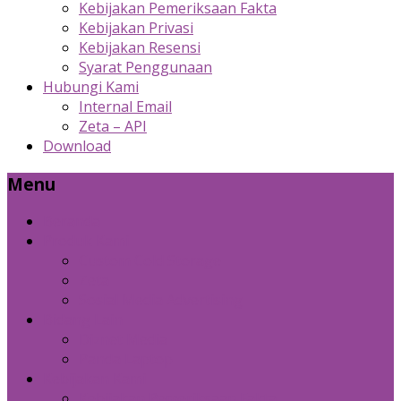
Kebijakan Pemeriksaan Fakta
Kebijakan Privasi
Kebijakan Resensi
Syarat Penggunaan
Hubungi Kami
Internal Email
Zeta – API
Download
Menu
Beranda
Produk Kami
Custom Cold Storage
Zeta
Sosial Media Advertising
Bidang Lain
Diznet Media
Panda Laptop
Kebijakan Kami
Kebijakan Pemeriksaan Fakta