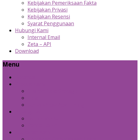
Kebijakan Pemeriksaan Fakta
Kebijakan Privasi
Kebijakan Resensi
Syarat Penggunaan
Hubungi Kami
Internal Email
Zeta – API
Download
Menu
Beranda
Produk Kami
Custom Cold Storage
Zeta
Sosial Media Advertising
Bidang Lain
Diznet Media
Panda Laptop
Kebijakan Kami
Kebijakan Pemeriksaan Fakta