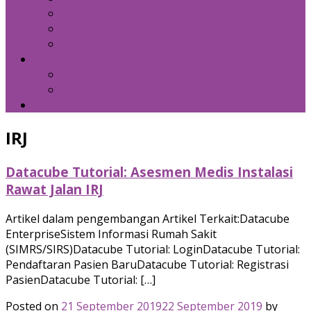
Kebijakan Privasi
Kebijakan Resensi
Syarat Penggunaan
Hubungi Kami
Internal Email
Zeta – API
Download
IRJ
Datacube Tutorial: Asesmen Medis Instalasi
Rawat Jalan IRJ
Artikel dalam pengembangan Artikel Terkait:Datacube
EnterpriseSistem Informasi Rumah Sakit
(SIMRS/SIRS)Datacube Tutorial: LoginDatacube Tutorial:
Pendaftaran Pasien BaruDatacube Tutorial: Registrasi
PasienDatacube Tutorial: […]
Posted on
21 September 2019
22 September 2019
by