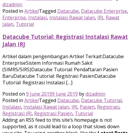
dizadmin
Posted in
Artikel
Tagged
Datacube
,
Datacube Enterprise
,
Enterprise
,
Instalasi
,
Instalasi Rawat Jalan
,
IRJ
,
Rawat
Jalan
,
Tutorial
Datacube Tutorial: Registrasi Instalasi Rawat
Jalan IRJ
Artikel dalam pengembangan Artikel Terkait:Datacube
EnterpriseSistem Informasi Rumah Sakit
(SIMRS/SIRS)Datacube Tutorial: Pendaftaran Pasien
BaruDatacube Tutorial: Registrasi PasienDatacube
Tutorial: Registrasi Instalasi […]
Posted on
9 June 2019
9 June 2019
by
dizadmin
Posted in
Artikel
Tagged
Datacube
,
Datacube Tutorial
,
Instalasi
,
Instalasi Rawat Jalan
,
IRJ
,
Pasien
,
Registrasi
,
Registrasi IRJ
,
Registrasi Pasien
,
Tutorial
Adding an RSS feed to this site’s homepage is not
supported, as it could lead to a loop that slows down