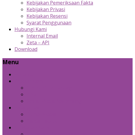
Kebijakan Pemeriksaan Fakta
Kebijakan Privasi
Kebijakan Resensi
Syarat Penggunaan
Hubungi Kami
Internal Email
Zeta – API
Download
Menu
Beranda
Produk Kami
Custom Cold Storage
Zeta
Sosial Media Advertising
Bidang Lain
Diznet Media
Panda Laptop
Kebijakan Kami
Kebijakan Pemeriksaan Fakta