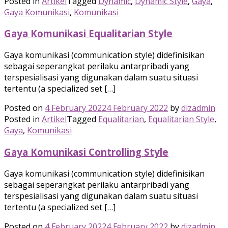
Posted in
Artikel
Tagged
Dynamic
,
Dynamic Style
,
Gaya
,
Gaya Komunikasi
,
Komunikasi
Gaya Komunikasi Equalitarian Style
Gaya komunikasi (communication style) didefinisikan
sebagai seperangkat perilaku antarpribadi yang
terspesialisasi yang digunakan dalam suatu situasi
tertentu (a specialized set […]
Posted on
4 February 2022
4 February 2022
by
dizadmin
Posted in
Artikel
Tagged
Equalitarian
,
Equalitarian Style
,
Gaya
,
Komunikasi
Gaya Komunikasi Controlling Style
Gaya komunikasi (communication style) didefinisikan
sebagai seperangkat perilaku antarpribadi yang
terspesialisasi yang digunakan dalam suatu situasi
tertentu (a specialized set […]
Posted on
4 February 2022
4 February 2022
by
dizadmin