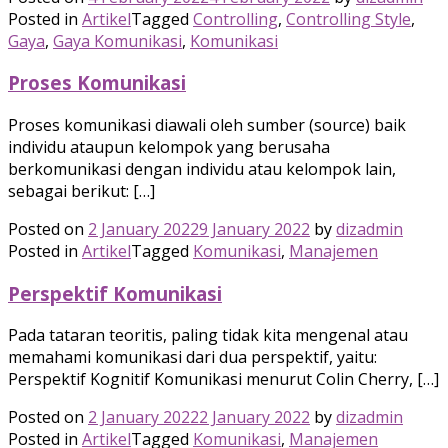
Posted in
Artikel
Tagged
Controlling
,
Controlling Style
,
Gaya
,
Gaya Komunikasi
,
Komunikasi
Proses Komunikasi
Proses komunikasi diawali oleh sumber (source) baik
individu ataupun kelompok yang berusaha
berkomunikasi dengan individu atau kelompok lain,
sebagai berikut: […]
Posted on
2 January 2022
9 January 2022
by
dizadmin
Posted in
Artikel
Tagged
Komunikasi
,
Manajemen
Perspektif Komunikasi
Pada tataran teoritis, paling tidak kita mengenal atau
memahami komunikasi dari dua perspektif, yaitu:
Perspektif Kognitif Komunikasi menurut Colin Cherry, […]
Posted on
2 January 2022
2 January 2022
by
dizadmin
Posted in
Artikel
Tagged
Komunikasi
,
Manajemen