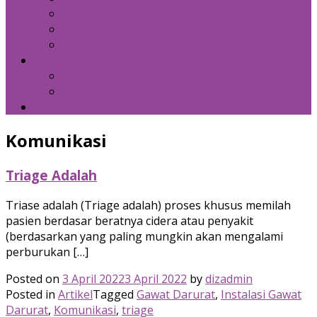
Kebijakan Privasi
Kebijakan Resensi
Syarat Penggunaan
Hubungi Kami
Internal Email
Zeta – API
Download
Komunikasi
Triage Adalah
Triase adalah (Triage adalah) proses khusus memilah
pasien berdasar beratnya cidera atau penyakit
(berdasarkan yang paling mungkin akan mengalami
perburukan […]
Posted on
3 April 2022
3 April 2022
by
dizadmin
Posted in
Artikel
Tagged
Gawat Darurat
,
Instalasi Gawat
Darurat
,
Komunikasi
,
triage