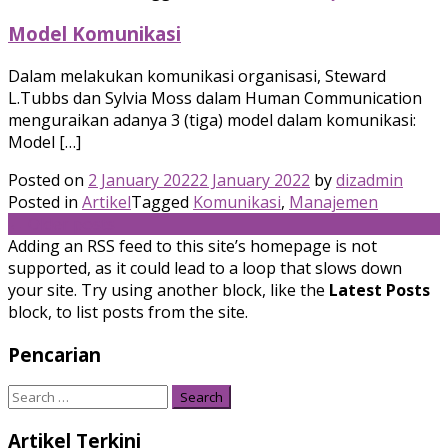
Model Komunikasi
Dalam melakukan komunikasi organisasi, Steward
L.Tubbs dan Sylvia Moss dalam Human Communication
menguraikan adanya 3 (tiga) model dalam komunikasi:
Model […]
Posted on
2 January 2022
2 January 2022
by
dizadmin
Posted in
Artikel
Tagged
Komunikasi
,
Manajemen
Posts
←
Older posts
Adding an RSS feed to this site’s homepage is not
navigation
supported, as it could lead to a loop that slows down
your site. Try using another block, like the
Latest Posts
block, to list posts from the site.
Pencarian
Search
for:
Artikel Terkini