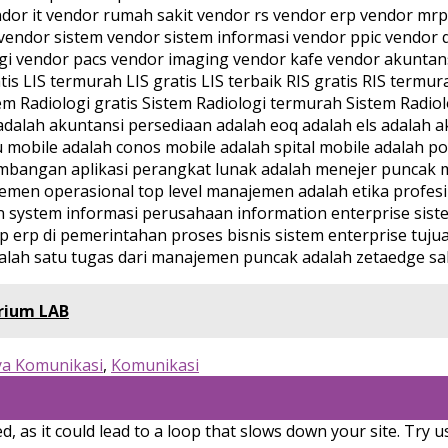
orium LAB
a Komunikasi
,
Komunikasi
, as it could lead to a loop that slows down your site. Try u