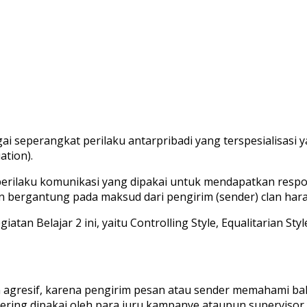
ai seperangkat perilaku antarpribadi yang terspesialisasi y
ation).
erilaku komunikasi yang dipakai untuk mendapatkan respon
n bergantung pada maksud dari pengirim (sender) clan harap
n Belajar 2 ini, yaitu Controlling Style, Equalitarian Style
n agresif, karena pengirim pesan atau sender memahami ba
i sering dipakai oleh para juru kampanye ataupun supervis