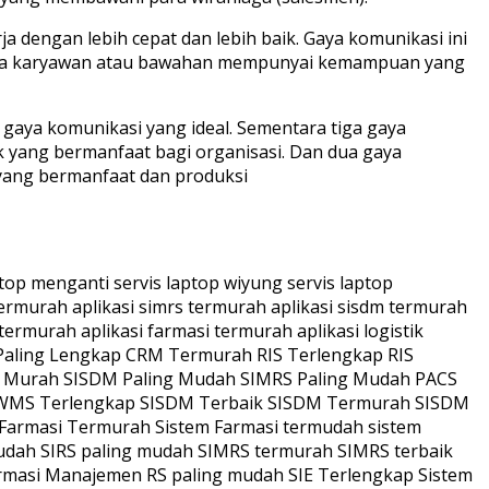
 dengan lebih cepat dan lebih baik. Gaya komunikasi ini
bahwa karyawan atau bawahan mempunyai kemampuan yang
gaya komunikasi yang ideal. Sementara tiga gaya
ek yang bermanfaat bagi organisasi. Dan dua gaya
 yang bermanfaat dan produksi
sg ultra sono graph ct scan ct-scan kondom condom motherboard network card engineer engineering modem usb type c hdmi mouse keyboard monitor ecg ekg elektronik kardio gram electronic cardio gram modality modalisis icd x icd-x coding koding berkas pemberkasan akademik mahasiswa siswa sekolah sisdm hris human resource department hrd sdm sumber daya manusia ppic production planning inventory control erp murah mrp murah erp terbaik erp termurah realme termurah asus termurah iphone termurah samsung termurah redmi termurah xiaomi termurah mi termurah blackshark termurah nokia termurah smart tv termurah smart tv murah android tv murah android tv termurah simrs adalah sirs adalah pengertian sirs pengertian simrs sistem logistik adalah logistik adalah pengadaan adalah purchasing adalah usb type c usb4 usb 4.0 adalah hdmi adalah mri adalah usg adalah ekg adalah ctscan adalah ct-scan adalah ct scan adalah icdx adalah icd-x adalah sdm adalah hris adalah sisdm adalah sistem sdm adalah erp adalah mrp adalah pacs adalah vendor ctscan vendor mri vendor usg vendor eximeter vendor oxymeter kalla group mnc group bca group lippo group vendor sirs vendor simrs vendor it vendor rumah sakit vendor rs vendor erp vendor mrp vendor hris vendor sisdm vendor crm vendor sdm vendor logistik vendor pengadaan vendor farmasi vendor apotek vendor sistem vendor sistem informasi vendor ppic vendor qc vendor pharmasi vendor igd vendor irna vendor irj vendor ibs vendor lab vendor laboratorium vendor radiologi vendor pacs vendor imaging vendor kafe vendor akuntansi vendor manufaktur vendor besi vendor cold storage vendor refrigerator PACS termurah PACS terbaik PACS gratis LIS termurah LIS gratis LIS terbaik RIS gratis RIS termurah RIS terbaik Sistem Laboratorium gratis Sistem Laboratorium termurah Sistem Laboratorium terbaik Sistem Radiologi gratis Sistem Radiologi termurah Sistem Radiologi terbaik inventory control adalah pengendali persediaan adalah logistik adalah logictics adalah gudang adalah akuntansi persediaan adalah eoq adalah els adalah akuntansi keuangan adalah kasir adalah pembayaran adalah ovo adalah gopay adalah etika mobile adalah pandu mobile adalah conos mobile adalah spital mobile adalah pos gratis point of sales gratis sirs yang dipakai saat ini enterprise information system dalam proses bisnis pengembangan aplikasi perangkat lunak adalah menejer puncak manajemen puncak pendekatan dalam perencanaan manajemen sumber daya manusia adalah tingkatan manajemen operasional top level manajemen adalah etika profesi data analyst pengembangan perangkat lunak cakupan sistem enterprise proses bisnis dan enterprise information system informasi perusahaan information enterprise sistem informasi manajemen di dalam enterprise wide adalah tugas manajemen puncak elemen sistem enterprise konsep erp di pemerintahan proses bisnis sistem enterprise tujuan sistem informasi ada