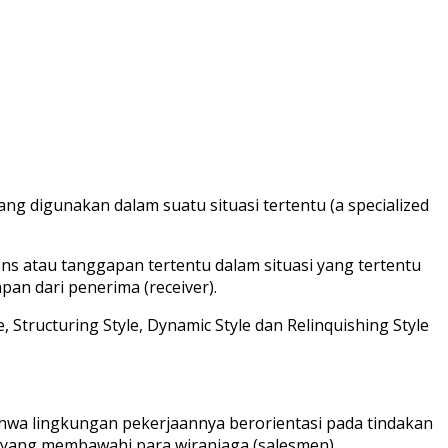
ang digunakan dalam suatu situasi tertentu (a specialized
s atau tanggapan tertentu dalam situasi yang tertentu
an dari penerima (receiver).
, Structuring Style, Dynamic Style dan Relinquishing Style
hwa lingkungan pekerjaannya berorientasi pada tindakan
or yang membawahi para wiraniaga (salesmen).