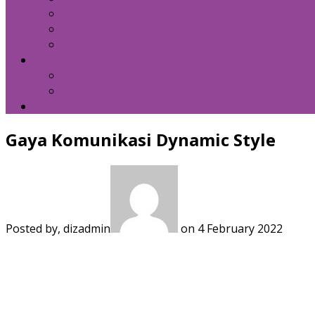
Kebijakan Privasi
Kebijakan Resensi
Syarat Penggunaan
Hubungi Kami
Internal Email
Zeta – API
Download
Gaya Komunikasi Dynamic Style
Posted by, dizadmin
on 4 February 2022