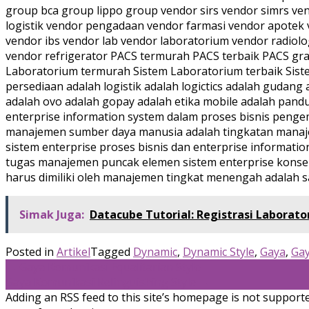
Simak Juga:
Datacube Tutorial: Registrasi Laborat
Posted in
Artikel
Tagged
Dynamic
,
Dynamic Style
,
Gaya
,
Gay
Post
←
Gaya Komunikasi Equalitarian Style
Gaya Komunikasi Relinguishing Style
→
navigation
Adding an RSS feed to this site’s homepage is not supported