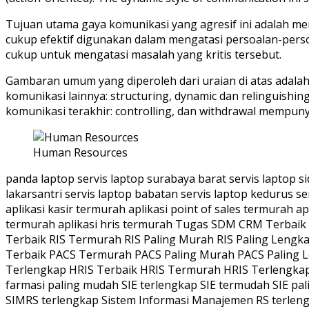
Tujuan utama gaya komunikasi yang agresif ini adalah me
cukup efektif digunakan dalam mengatasi persoalan-per
cukup untuk mengatasi masalah yang kritis tersebut.
Gambaran umum yang diperoleh dari uraian di atas adalah
komunikasi lainnya: structuring, dynamic dan relinguishi
komunikasi terakhir: controlling, dan withdrawal mempu
Human Resources
panda laptop servis laptop surabaya barat servis laptop sidoarjo servis laptop gresik servis laptop driyorejo servis laptop menganti servis laptop wiyung servis laptop lakarsantri servis laptop babatan servis laptop kedurus servis laptop karangpilang servis laptop lidah aplikasi sim rs termurah aplikasi simrs termurah aplikasi sisdm termurah aplikasi kasir termurah aplikasi point of sales termurah aplikasi pos termurah aplikasi kasir termurah aplikasi apotek termurah aplikasi farmasi termurah aplikasi logistik termurah aplikasi hris termurah Tugas SDM CRM Terbaik CRM Terlengkap CRM Paling Baik CRM Paling Murah CRM Paling Lengkap CRM Termurah RIS Terlengkap RIS Terbaik RIS Termurah RIS Paling Murah RIS Paling Lengkap SIMRS Paling Lengkap SIMRS Paling Murah SISDM Paling Murah SISDM Paling Mudah SIMRS Paling Mudah PACS Terbaik PACS Termurah PACS Paling Murah PACS Paling Lengkap PACS Paling Mudah WMS Terbaik WMS Termurah WMS Terlengkap SISDM Terbaik SISDM Termurah SISDM Terlengkap HRIS Terbaik HRIS Termurah HRIS Terlengkap Sistem Farmasi terlengkap Sistem Farmasi Terbaik Sistem Farmasi Termurah Sistem Farmasi termudah sistem farmasi paling mudah SIE terlengkap SIE termudah SIE paling mudah SIMRS termudah SIMRS paling mudah SIRS termudah SIRS paling mudah SIMRS termurah SIMRS terbaik SIMRS terlengkap Sistem Informasi Manajemen RS terlengkap Sistem Informasi Manajemen RS termudah Sistem Informasi Manajemen RS paling mudah SIE Terlengkap Sistem Enterprise Terlengkap Sistem Enterprise Termurah SIE Terbaik SIMRS Terbaik ERP Terbaik ERP Terlengkap Sistem Logistik Termurah Sistem Logistik Terbaik Sistem Purchasing Terbaik Sistem Pengadaan Terbaik Sistem Akuntansi Terbaik Sistem Informasi Manajemen RS Terbaik Sistem Manufaktur Terbaik Sistem Informasi Manufaktur Terbaik Sistem Informasi SDM Terbaik Sistem Informasi Rumah Sakit Terbaik SIE Murah SIE Terjangkau SIMRS Murah SIMRS Terjangkau SIMRS Termurah SIMRS Gratis SIMRS Terbaru SIRS Murah SIRS Terjangkau SIRS Termurah SIRS Gratis SIRS Terbaru ERP Terbaru ERP Termurah ERP Terjangkau ERP Gratis Sistem Logistik Logistics System Sistem Akuntansi Accounting System Sistem Purchasing Hospital Information System HIS Sistem Informasi Manajemen Rumah Sakit Sistem Informasi Manajemen RS Sistem Informasi RS Sistem Informasi Enterprise Sistem Informasi Rumah Sakit SIRS Sistem Informasi Manufaktur Sistem Informasi SDM Apotek Farmasi Rawat Jalan Rawat Inap Rawat Luka Dokter Paramedis Perawat ICU HCU ICCU IGD ER RM Rekam Medis Fisioterapi Rehabilitasi Medis Laboratorium Radiologi Komite Medik Admisi Discharge Poli Poliklinik Produksi Perencanaan HRD HRIS Sistem Enterprise Sistem Informasi Enterprise Human Resource IT Helpdesk KSO Kerja Sama Operasional Realisasi Produksi Android Studio Xamarin Microsoft SQL Server SQLServer Windows Server Production Planning Inventory Control PPIC Diznet Indo Zahira Datacube Enterprise Sistem Informasi Hotel Sistem Informasi Manajemen Hotel SIM Rumah Sakit Sistem Hotel Sistem Restoran Sistem Restaurant Sistem Manajemen Restoran Sistem Manajemen Restaurant Sistem Penjualan Point of Sales POS Sistem Informasi Manufaktur SIMANU Sistem Informasi Rumah Sakit SIRS Sistem Informasi Manajemen Rumah Sakit SIMRS Sistem IGD Instalasi Gawat Darurat Instalasi Rawat Jalan IRJ Instalasi Rawat Inap IRNA Instalasi Laboratorium Instalasi Radiologi Pelayanan Medis Pelayanan Medik Komite Medik Komdik Akreditasi Rumah Sakit Akreditasi RS Akreditasi Hotel Akreditasi Perhotelan Sistem Perhotelan Sistem Perencanaan Sistem Peren