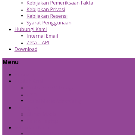
Kebijakan Pemeriksaan Fakta
Kebijakan Privasi
Kebijakan Resensi
Syarat Penggunaan
Hubungi Kami
Internal Email
Zeta – API
Download
Menu
Beranda
Produk Kami
Custom Cold Storage
Zeta
Sosial Media Advertising
Bidang Lain
Diznet Media
Panda Laptop
Kebijakan Kami
Kebijakan Pemeriksaan Fakta