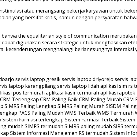
nstimulasi atau merangsang pekerja/karyawan untuk bekerja
soalan yang bersifat kritis, namun dengan persyaratan 
 bahwa the equalitarian style of communication merupakan 
ng dapat digunakan secara strategic untuk menghasilkan ef
nyai kecenderungan menghalangi berlangsungnya interaksi
canaan Produksi Sistem Laboratorium Sistem Radiologi Instalasi Rehabilitasi Medis Instalasi Rehabilitasi Medik IRM Sistem Manajemen Hotel Koperasi Simpan Pinjam KSP Pinjaman Online Pinjol Aplikasi Hotel Aplikasi Perhotelan Sistem Informasi Perhotelan Sistem Informasi HRD Sistem HRD Sistem SDM Aplikasi SDM Aplikasi HRD Aplikasi Koperasi Sistem Koperasi Sistem Informasi Koperasi KRS Keluar Rumah Sakit Keluar RS Masuk Rumah Sakit MRS Masuk RS Sistem Informasi Laboratorium PACS Sistem Informasi Radiologi Picture Archiving and Communication System LIS RIS Radiology Information System Laboratory Information System Laboratorium Information System RJ45 RJ-45 RJ11 RJ-11 Enterprise Resource Planning Perawat Sistem Perawat Sistem Informasi Perawat Sistem Keperawatan Sistem Informasi Keperawatan Human Resource Department Human Resources Department KSO Termurah KSO Murah KSO Terjangkau Kerja Sama Operasional Murah Kerja Sama Operasional Termurah Kerja Sama Operasional Terjangkau Program Gratis Aplikasi Gratis Kerja Sama Operasional Gratis Bantuan Gratis Program Bantuan Program Aplikasi Bantuan Aplikasi Sistem Bantuan Sistem diznet indo zahira zahir indozahira indozahir zahirindo zahiraindo advertising sosial media sosialmedia sosialmediaadvertising mediaadvertising sosialadvertising sosialmediamarketing sosial media marketing mediamarketing sosialmarketing sosialmediamarketing cold storage mesin produksi es balok mesin es balok dizindo diz diznet diznetindo diznet indo zahir diznetindozahir diznetindozahira diznet indo zahira chiller freezer ruang pendingin ruang es diznet cold storage diznet custom cold storage jual mesin produksi es balok jual cold storage jual freezer storage jual chiller storage diznet indo zahira indo zahir indozahir indozahira datacube diz dizindo sistem adalah sistem enterprise adalah sistem informasi enterprise adalah enterprise sistem adalah teknologi adalah igd adalah instalasi adalah gawat darurat adalah instalasi gawat darurat adalah datacube adalah datacube enterprise adalah triage adalah android adalah google adalah diznet adalah diznet indo zahira indozahir zahir diznetindo diznetindozahira datacube enterprise datacubeenterprise sistem enterprise sistementerprise manufaktur sistem manufaktur sistemmanufaktur berita teknologi terbaru berita tekno terbaru berita gadget terbaru info gadget terbaru info teknologi terbaru info tekno terbaru berita tekno terbaru apple adalah iphone adalah samsung adalah oppo adalah handphone adalah smartphone adalah apple iphone samsung galaxy smartphone android smartphone ios handphone android murah xiaomi smartphone samsung smartphone handphone honor handphone rog handphone lenovo handphone lg handphone xiaomi handphone samsung hp samsung hp xiaomi hp asus hp motorola hp redmi hp realme hp lg hp nubia hp murah ram besar hp seken murah hp second murah hp 4g termurah hp murah 4g aplikasi erp termurah software erp termurah aplikasi sirs termurah software sirs termurah aplikasi simrs termurah software simrs termurah logistik keuangan pengadaan purchasing purchase pembelian distribusi dokter spesialis profesor sub spesialis laboratorium verlos kamer operating kamer igd ugd instalasi gawat darurat instalasi rawat jalan instalasi rehabilitasi medik rekam medis rekam medik radiologi linen gudang customer care customer service cs cleaning service front office admission discharge discharging instalasi rawat inap icu iccu hcu high care unit intensive case unit intensive coronary care unit paediatric mcu medical check up gizi marketing public relation public relations farmasi apotek mri u