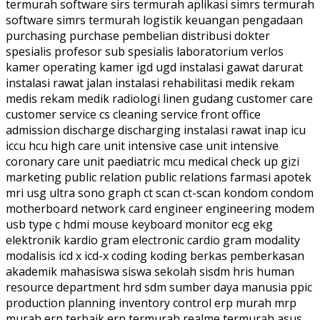
termurah software sirs termurah aplikasi simrs termurah
software simrs termurah logistik keuangan pengadaan
purchasing purchase pembelian distribusi dokter
spesialis profesor sub spesialis laboratorium verlos
kamer operating kamer igd ugd instalasi gawat darurat
instalasi rawat jalan instalasi rehabilitasi medik rekam
medis rekam medik radiologi linen gudang customer care
customer service cs cleaning service front office
admission discharge discharging instalasi rawat inap icu
iccu hcu high care unit intensive case unit intensive
coronary care unit paediatric mcu medical check up gizi
marketing public relation public relations farmasi apotek
mri usg ultra sono graph ct scan ct-scan kondom condom
motherboard network card engineer engineering modem
usb type c hdmi mouse keyboard monitor ecg ekg
elektronik kardio gram electronic cardio gram modality
modalisis icd x icd-x coding koding berkas pemberkasan
akademik mahasiswa siswa sekolah sisdm hris human
resource department hrd sdm sumber daya manusia ppic
production planning inventory control erp murah mrp
murah erp terbaik erp termurah realme termurah asus