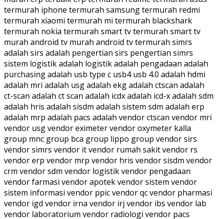
termurah iphone termurah samsung termurah redmi
termurah xiaomi termurah mi termurah blackshark
termurah nokia termurah smart tv termurah smart tv
murah android tv murah android tv termurah simrs
adalah sirs adalah pengertian sirs pengertian simrs
sistem logistik adalah logistik adalah pengadaan adalah
purchasing adalah usb type c usb4 usb 4.0 adalah hdmi
adalah mri adalah usg adalah ekg adalah ctscan adalah
ct-scan adalah ct scan adalah icdx adalah icd-x adalah sdm
adalah hris adalah sisdm adalah sistem sdm adalah erp
adalah mrp adalah pacs adalah vendor ctscan vendor mri
vendor usg vendor eximeter vendor oxymeter kalla
group mnc group bca group lippo group vendor sirs
vendor simrs vendor it vendor rumah sakit vendor rs
vendor erp vendor mrp vendor hris vendor sisdm vendor
crm vendor sdm vendor logistik vendor pengadaan
vendor farmasi vendor apotek vendor sistem vendor
sistem informasi vendor ppic vendor qc vendor pharmasi
vendor igd vendor irna vendor irj vendor ibs vendor lab
vendor laboratorium vendor radiologi vendor pacs