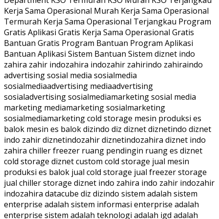
Department KSO Termurah KSO Murah KSO Terjangkau
Kerja Sama Operasional Murah Kerja Sama Operasional
Termurah Kerja Sama Operasional Terjangkau Program
Gratis Aplikasi Gratis Kerja Sama Operasional Gratis
Bantuan Gratis Program Bantuan Program Aplikasi
Bantuan Aplikasi Sistem Bantuan Sistem diznet indo
zahira zahir indozahira indozahir zahirindo zahiraindo
advertising sosial media sosialmedia
sosialmediaadvertising mediaadvertising
sosialadvertising sosialmediamarketing sosial media
marketing mediamarketing sosialmarketing
sosialmediamarketing cold storage mesin produksi es
balok mesin es balok dizindo diz diznet diznetindo diznet
indo zahir diznetindozahir diznetindozahira diznet indo
zahira chiller freezer ruang pendingin ruang es diznet
cold storage diznet custom cold storage jual mesin
produksi es balok jual cold storage jual freezer storage
jual chiller storage diznet indo zahira indo zahir indozahir
indozahira datacube diz dizindo sistem adalah sistem
enterprise adalah sistem informasi enterprise adalah
enterprise sistem adalah teknologi adalah igd adalah