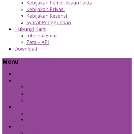
Kebijakan Pemeriksaan Fakta
Kebijakan Privasi
Kebijakan Resensi
Syarat Penggunaan
Hubungi Kami
Internal Email
Zeta – API
Download
Menu
Beranda
Produk Kami
Custom Cold Storage
Zeta
Sosial Media Advertising
Bidang Lain
Diznet Media
Panda Laptop
Kebijakan Kami
Kebijakan Pemeriksaan Fakta