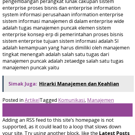
pengembangan perangkat lunak cakupan sistem
enterprise proses bisnis dan enterprise information
system informasi perusahaan information enterprise
sistem informasi manajemen di dalam enterprise wide
adalah tugas manajemen puncak elemen sistem
enterprise konsep erp di pemerintahan proses bisnis
sistem enterprise tujuan sistem informasi adalah SI
adalah kemampuan yang harus dimiliki oleh manajemen
tingkat menengah adalah salah satu tugas dari
manajemen puncak adalah zetaedge salah satu tugas
manajemen puncak yaitu
Simak Juga:
Hirarki Manajemen dan Keahlian
Posted in
Artikel
Tagged
Komunikasi
,
Manajemen
Post
←
Model Komunikasi
Proses Komunikasi
→
navigation
Adding an RSS feed to this site’s homepage is not
supported, as it could lead to a loop that slows down
your site. Try using another block, like the
Latest Posts