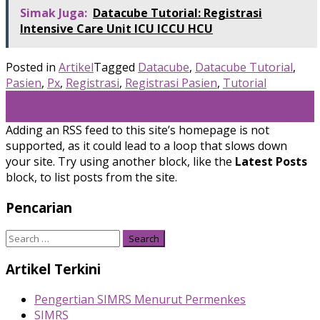
Simak Juga:
Datacube Tutorial: Registrasi
Intensive Care Unit ICU ICCU HCU
Posted in
Artikel
Tagged
Datacube
,
Datacube Tutorial
,
Pasien
,
Px
,
Registrasi
,
Registrasi Pasien
,
Tutorial
Post
←
Datacube Tutorial: Pendaftaran Pasien Baru
Datacube Tutorial: Registrasi Instalasi Rawat Jalan IRJ
→
navigation
Adding an RSS feed to this site’s homepage is not
supported, as it could lead to a loop that slows down
your site. Try using another block, like the
Latest Posts
block, to list posts from the site.
Pencarian
Search
for:
Artikel Terkini
Pengertian SIMRS Menurut Permenkes
SIMRS