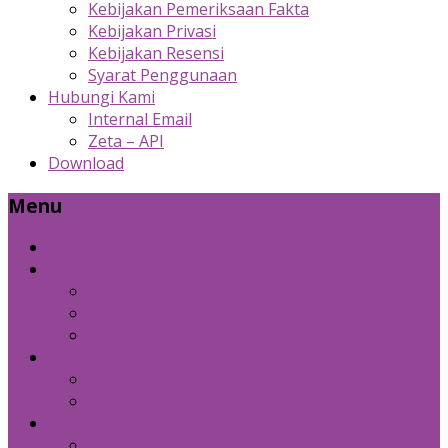
Kebijakan Pemeriksaan Fakta
Kebijakan Privasi
Kebijakan Resensi
Syarat Penggunaan
Hubungi Kami
Internal Email
Zeta – API
Download
Menu
Beranda
Produk Kami
Custom Cold Storage
Zeta
Sosial Media Advertising
Bidang Lain
Diznet Media
Panda Laptop
Kebijakan Kami
Kebijakan Pemeriksaan Fakta