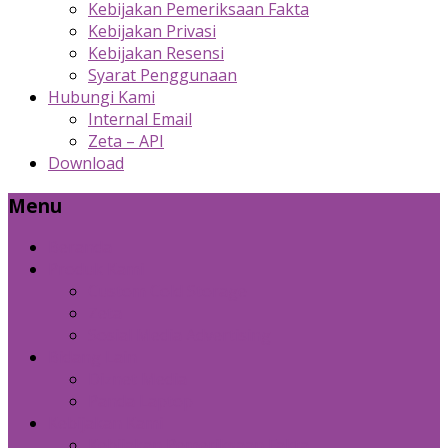
Kebijakan Pemeriksaan Fakta
Kebijakan Privasi
Kebijakan Resensi
Syarat Penggunaan
Hubungi Kami
Internal Email
Zeta – API
Download
Menu
Beranda
Produk Kami
Custom Cold Storage
Zeta
Sosial Media Advertising
Bidang Lain
Diznet Media
Panda Laptop
Kebijakan Kami
Kebijakan Pemeriksaan Fakta