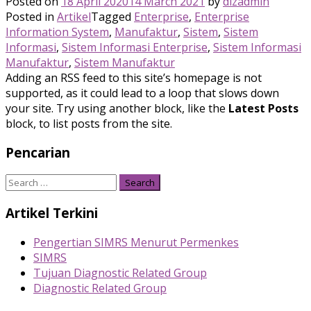
Posted on
18 April 2020
14 March 2021
by
dizadmin
Posted in
Artikel
Tagged
Enterprise
,
Enterprise
Information System
,
Manufaktur
,
Sistem
,
Sistem
Informasi
,
Sistem Informasi Enterprise
,
Sistem Informasi
Manufaktur
,
Sistem Manufaktur
Adding an RSS feed to this site’s homepage is not
supported, as it could lead to a loop that slows down
your site. Try using another block, like the
Latest Posts
block, to list posts from the site.
Pencarian
Search
for:
Artikel Terkini
Pengertian SIMRS Menurut Permenkes
SIMRS
Tujuan Diagnostic Related Group
Diagnostic Related Group