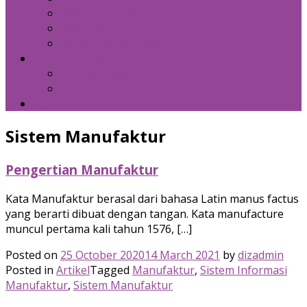
Kebijakan Privasi
Kebijakan Resensi
Syarat Penggunaan
Hubungi Kami
Internal Email
Zeta – API
Download
Sistem Manufaktur
Pengertian Manufaktur
Kata Manufaktur berasal dari bahasa Latin manus factus
yang berarti dibuat dengan tangan. Kata manufacture
muncul pertama kali tahun 1576, […]
Posted on
25 October 2020
14 March 2021
by
dizadmin
Posted in
Artikel
Tagged
Manufaktur
,
Sistem Informasi
Manufaktur
,
Sistem Manufaktur