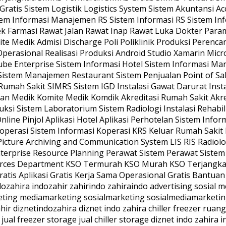
tis Sistem Logistik Logistics System Sistem Akuntansi Ac
m Informasi Manajemen RS Sistem Informasi RS Sistem Info
ek Farmasi Rawat Jalan Rawat Inap Rawat Luka Dokter Par
mite Medik Admisi Discharge Poli Poliklinik Produksi Perenc
perasional Realisasi Produksi Android Studio Xamarin Mic
cube Enterprise Sistem Informasi Hotel Sistem Informasi M
Sistem Manajemen Restaurant Sistem Penjualan Point of S
ah Sakit SIMRS Sistem IGD Instalasi Gawat Darurat Instalas
an Medik Komite Medik Komdik Akreditasi Rumah Sakit Akredi
i Sistem Laboratorium Sistem Radiologi Instalasi Rehabilit
ine Pinjol Aplikasi Hotel Aplikasi Perhotelan Sistem Info
 Koperasi Sistem Informasi Koperasi KRS Keluar Rumah Sak
Picture Archiving and Communication System LIS RIS Radio
nterprise Resource Planning Perawat Sistem Perawat Siste
es Department KSO Termurah KSO Murah KSO Terjangkau 
tis Aplikasi Gratis Kerja Sama Operasional Gratis Bantua
dozahira indozahir zahirindo zahiraindo advertising sosial 
keting mediamarketing sosialmarketing sosialmediamarketin
ahir diznetindozahira diznet indo zahira chiller freezer rua
jual freezer storage jual chiller storage diznet indo zahira 