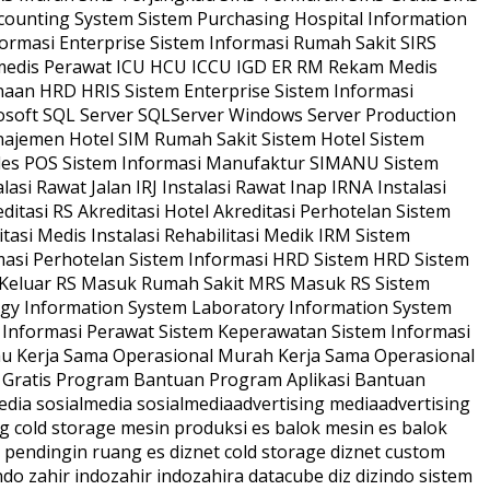
counting System Sistem Purchasing Hospital Information
rmasi Enterprise Sistem Informasi Rumah Sakit SIRS
amedis Perawat ICU HCU ICCU IGD ER RM Rekam Medis
anaan HRD HRIS Sistem Enterprise Sistem Informasi
rosoft SQL Server SQLServer Windows Server Production
anajemen Hotel SIM Rumah Sakit Sistem Hotel Sistem
ales POS Sistem Informasi Manufaktur SIMANU Sistem
i Rawat Jalan IRJ Instalasi Rawat Inap IRNA Instalasi
tasi RS Akreditasi Hotel Akreditasi Perhotelan Sistem
asi Medis Instalasi Rehabilitasi Medik IRM Sistem
rmasi Perhotelan Sistem Informasi HRD Sistem HRD Sistem
it Keluar RS Masuk Rumah Sakit MRS Masuk RS Sistem
logy Information System Laboratory Information System
m Informasi Perawat Sistem Keperawatan Sistem Informasi
Kerja Sama Operasional Murah Kerja Sama Operasional
n Gratis Program Bantuan Program Aplikasi Bantuan
media sosialmedia sosialmediaadvertising mediaadvertising
g cold storage mesin produksi es balok mesin es balok
ng pendingin ruang es diznet cold storage diznet custom
indo zahir indozahir indozahira datacube diz dizindo sistem