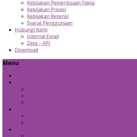
Kebijakan Pemeriksaan Fakta
Kebijakan Privasi
Kebijakan Resensi
Syarat Penggunaan
Hubungi Kami
Internal Email
Zeta – API
Download
Menu
Beranda
Produk Kami
Custom Cold Storage
Zeta
Sosial Media Advertising
Bidang Lain
Diznet Media
Panda Laptop
Kebijakan Kami
Kebijakan Pemeriksaan Fakta