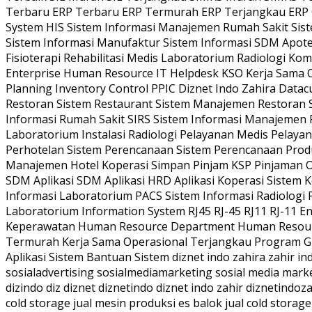
Terbaru ERP Terbaru ERP Termurah ERP Terjangkau ERP Gra
System HIS Sistem Informasi Manajemen Rumah Sakit Siste
Sistem Informasi Manufaktur Sistem Informasi SDM Apot
Fisioterapi Rehabilitasi Medis Laboratorium Radiologi Ko
Enterprise Human Resource IT Helpdesk KSO Kerja Sama O
Planning Inventory Control PPIC Diznet Indo Zahira Data
Restoran Sistem Restaurant Sistem Manajemen Restoran 
Informasi Rumah Sakit SIRS Sistem Informasi Manajemen Rum
Laboratorium Instalasi Radiologi Pelayanan Medis Pelayan
Perhotelan Sistem Perencanaan Sistem Perencanaan Produks
Manajemen Hotel Koperasi Simpan Pinjam KSP Pinjaman Onl
SDM Aplikasi SDM Aplikasi HRD Aplikasi Koperasi Sistem
Informasi Laboratorium PACS Sistem Informasi Radiologi 
Laboratorium Information System RJ45 RJ-45 RJ11 RJ-11 E
Keperawatan Human Resource Department Human Resourc
Termurah Kerja Sama Operasional Terjangkau Program Gra
Aplikasi Sistem Bantuan Sistem diznet indo zahira zahir in
sosialadvertising sosialmediamarketing sosial media mar
dizindo diz diznet diznetindo diznet indo zahir diznetindoz
cold storage jual mesin produksi es balok jual cold storage 