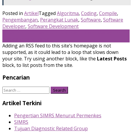
Posted in
Artikel
Tagged
Algoritma
,
Coding
,
Compile
,
Pengembangan
,
Perangkat Lunak
,
Software
,
Software
Developer
,
Software Development
Post
←
Sistem Informasi Enterprise dan Hirarki Manajemen
Analisa Proses Bisnis
→
navigation
Adding an RSS feed to this site’s homepage is not
supported, as it could lead to a loop that slows down
your site. Try using another block, like the
Latest Posts
block, to list posts from the site.
Pencarian
Search
for:
Artikel Terkini
Pengertian SIMRS Menurut Permenkes
SIMRS
Tujuan Diagnostic Related Group