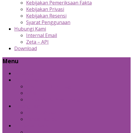
Kebijakan Pemeriksaan Fakta
Kebijakan Privasi
Kebijakan Resensi
Syarat Penggunaan
Hubungi Kami
Internal Email
Zeta – API
Download
Menu
Beranda
Produk Kami
Custom Cold Storage
Zeta
Sosial Media Advertising
Bidang Lain
Diznet Media
Panda Laptop
Kebijakan Kami
Kebijakan Pemeriksaan Fakta