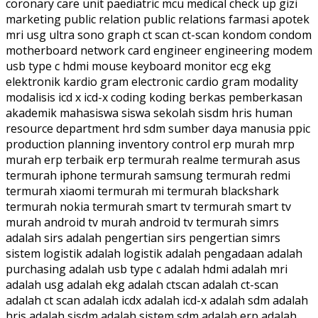
coronary care unit paediatric mcu medical check up gizi
marketing public relation public relations farmasi apotek
mri usg ultra sono graph ct scan ct-scan kondom condom
motherboard network card engineer engineering modem
usb type c hdmi mouse keyboard monitor ecg ekg
elektronik kardio gram electronic cardio gram modality
modalisis icd x icd-x coding koding berkas pemberkasan
akademik mahasiswa siswa sekolah sisdm hris human
resource department hrd sdm sumber daya manusia ppic
production planning inventory control erp murah mrp
murah erp terbaik erp termurah realme termurah asus
termurah iphone termurah samsung termurah redmi
termurah xiaomi termurah mi termurah blackshark
termurah nokia termurah smart tv termurah smart tv
murah android tv murah android tv termurah simrs
adalah sirs adalah pengertian sirs pengertian simrs
sistem logistik adalah logistik adalah pengadaan adalah
purchasing adalah usb type c adalah hdmi adalah mri
adalah usg adalah ekg adalah ctscan adalah ct-scan
adalah ct scan adalah icdx adalah icd-x adalah sdm adalah
hris adalah sisdm adalah sistem sdm adalah erp adalah