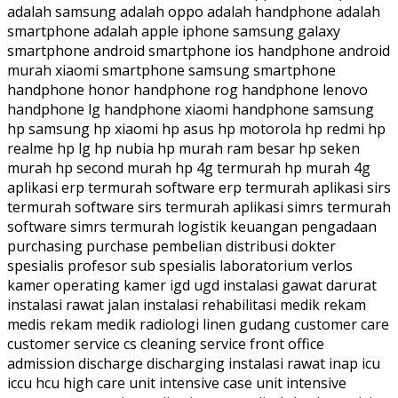
adalah samsung adalah oppo adalah handphone adalah
smartphone adalah apple iphone samsung galaxy
smartphone android smartphone ios handphone android
murah xiaomi smartphone samsung smartphone
handphone honor handphone rog handphone lenovo
handphone lg handphone xiaomi handphone samsung
hp samsung hp xiaomi hp asus hp motorola hp redmi hp
realme hp lg hp nubia hp murah ram besar hp seken
murah hp second murah hp 4g termurah hp murah 4g
aplikasi erp termurah software erp termurah aplikasi sirs
termurah software sirs termurah aplikasi simrs termurah
software simrs termurah logistik keuangan pengadaan
purchasing purchase pembelian distribusi dokter
spesialis profesor sub spesialis laboratorium verlos
kamer operating kamer igd ugd instalasi gawat darurat
instalasi rawat jalan instalasi rehabilitasi medik rekam
medis rekam medik radiologi linen gudang customer care
customer service cs cleaning service front office
admission discharge discharging instalasi rawat inap icu
iccu hcu high care unit intensive case unit intensive