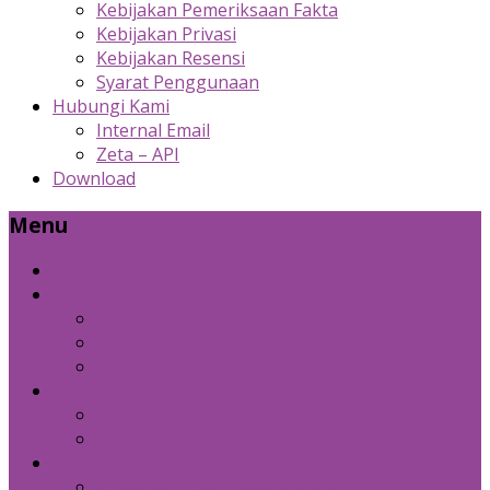
Kebijakan Pemeriksaan Fakta
Kebijakan Privasi
Kebijakan Resensi
Syarat Penggunaan
Hubungi Kami
Internal Email
Zeta – API
Download
Menu
Beranda
Produk Kami
Custom Cold Storage
Zeta
Sosial Media Advertising
Bidang Lain
Diznet Media
Panda Laptop
Kebijakan Kami
Kebijakan Pemeriksaan Fakta