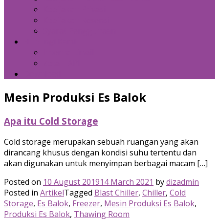
Kebijakan Privasi
Kebijakan Resensi
Syarat Penggunaan
Hubungi Kami
Internal Email
Zeta – API
Download
Mesin Produksi Es Balok
Apa itu Cold Storage
Cold storage merupakan sebuah ruangan yang akan
dirancang khusus dengan kondisi suhu tertentu dan
akan digunakan untuk menyimpan berbagai macam […]
Posted on
10 August 2019
14 March 2021
by
dizadmin
Posted in
Artikel
Tagged
Blast Chiller
,
Chiller
,
Cold
Storage
,
Es Balok
,
Freezer
,
Mesin Produksi Es Balok
,
Produksi Es Balok
,
Thawing Room