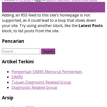
Post
←
Proses Komunikasi
Definisi Seleksi SDM
→
navigation
Adding an RSS feed to this site’s homepage is not
supported, as it could lead to a loop that slows down
your site. Try using another block, like the
Latest Posts
block, to list posts from the site.
Pencarian
Search
for:
Artikel Terkini
Pengertian SIMRS Menurut Permenkes
SIMRS
Tujuan Diagnostic Related Group
Diagnostic Related Group
Arsip