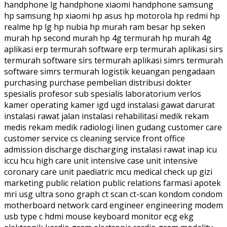
handphone lg handphone xiaomi handphone samsung
hp samsung hp xiaomi hp asus hp motorola hp redmi hp
realme hp lg hp nubia hp murah ram besar hp seken
murah hp second murah hp 4g termurah hp murah 4g
aplikasi erp termurah software erp termurah aplikasi sirs
termurah software sirs termurah aplikasi simrs termurah
software simrs termurah logistik keuangan pengadaan
purchasing purchase pembelian distribusi dokter
spesialis profesor sub spesialis laboratorium verlos
kamer operating kamer igd ugd instalasi gawat darurat
instalasi rawat jalan instalasi rehabilitasi medik rekam
medis rekam medik radiologi linen gudang customer care
customer service cs cleaning service front office
admission discharge discharging instalasi rawat inap icu
iccu hcu high care unit intensive case unit intensive
coronary care unit paediatric mcu medical check up gizi
marketing public relation public relations farmasi apotek
mri usg ultra sono graph ct scan ct-scan kondom condom
motherboard network card engineer engineering modem
usb type c hdmi mouse keyboard monitor ecg ekg