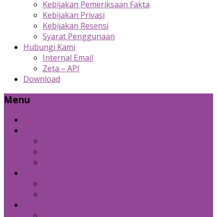
Kebijakan Pemeriksaan Fakta
Kebijakan Privasi
Kebijakan Resensi
Syarat Penggunaan
Hubungi Kami
Internal Email
Zeta – API
Download
Menu
Beranda
Produk Kami
Custom Cold Storage
Zeta
Sosial Media Advertising
Bidang Lain
Diznet Media
Panda Laptop
Kebijakan Kami
Kebijakan Pemeriksaan Fakta