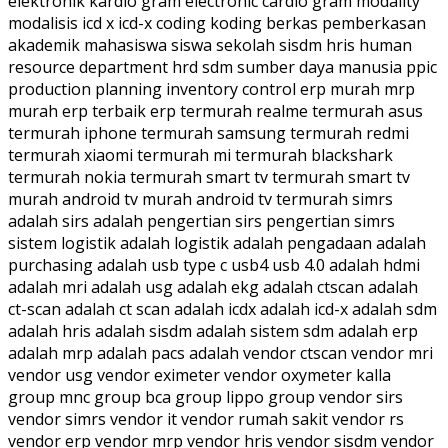
elektronik kardio gram electronic cardio gram modality
modalisis icd x icd-x coding koding berkas pemberkasan
akademik mahasiswa siswa sekolah sisdm hris human
resource department hrd sdm sumber daya manusia ppic
production planning inventory control erp murah mrp
murah erp terbaik erp termurah realme termurah asus
termurah iphone termurah samsung termurah redmi
termurah xiaomi termurah mi termurah blackshark
termurah nokia termurah smart tv termurah smart tv
murah android tv murah android tv termurah simrs
adalah sirs adalah pengertian sirs pengertian simrs
sistem logistik adalah logistik adalah pengadaan adalah
purchasing adalah usb type c usb4 usb 4.0 adalah hdmi
adalah mri adalah usg adalah ekg adalah ctscan adalah
ct-scan adalah ct scan adalah icdx adalah icd-x adalah sdm
adalah hris adalah sisdm adalah sistem sdm adalah erp
adalah mrp adalah pacs adalah vendor ctscan vendor mri
vendor usg vendor eximeter vendor oxymeter kalla
group mnc group bca group lippo group vendor sirs
vendor simrs vendor it vendor rumah sakit vendor rs
vendor erp vendor mrp vendor hris vendor sisdm vendor