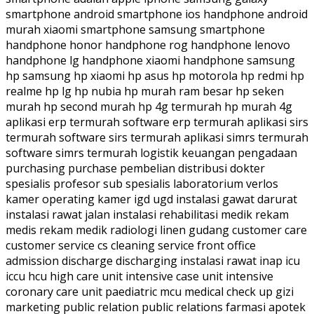
smartphone android smartphone ios handphone android
murah xiaomi smartphone samsung smartphone
handphone honor handphone rog handphone lenovo
handphone lg handphone xiaomi handphone samsung
hp samsung hp xiaomi hp asus hp motorola hp redmi hp
realme hp lg hp nubia hp murah ram besar hp seken
murah hp second murah hp 4g termurah hp murah 4g
aplikasi erp termurah software erp termurah aplikasi sirs
termurah software sirs termurah aplikasi simrs termurah
software simrs termurah logistik keuangan pengadaan
purchasing purchase pembelian distribusi dokter
spesialis profesor sub spesialis laboratorium verlos
kamer operating kamer igd ugd instalasi gawat darurat
instalasi rawat jalan instalasi rehabilitasi medik rekam
medis rekam medik radiologi linen gudang customer care
customer service cs cleaning service front office
admission discharge discharging instalasi rawat inap icu
iccu hcu high care unit intensive case unit intensive
coronary care unit paediatric mcu medical check up gizi
marketing public relation public relations farmasi apotek