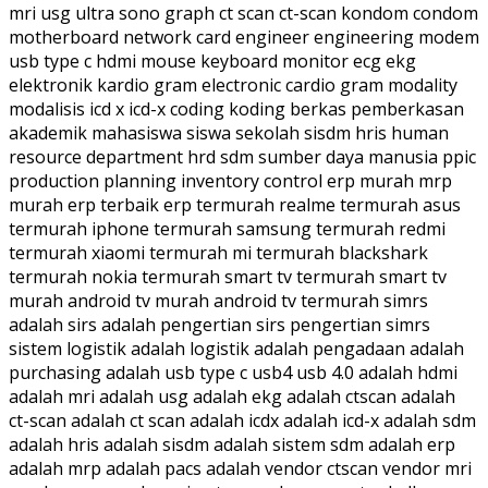
mri usg ultra sono graph ct scan ct-scan kondom condom
motherboard network card engineer engineering modem
usb type c hdmi mouse keyboard monitor ecg ekg
elektronik kardio gram electronic cardio gram modality
modalisis icd x icd-x coding koding berkas pemberkasan
akademik mahasiswa siswa sekolah sisdm hris human
resource department hrd sdm sumber daya manusia ppic
production planning inventory control erp murah mrp
murah erp terbaik erp termurah realme termurah asus
termurah iphone termurah samsung termurah redmi
termurah xiaomi termurah mi termurah blackshark
termurah nokia termurah smart tv termurah smart tv
murah android tv murah android tv termurah simrs
adalah sirs adalah pengertian sirs pengertian simrs
sistem logistik adalah logistik adalah pengadaan adalah
purchasing adalah usb type c usb4 usb 4.0 adalah hdmi
adalah mri adalah usg adalah ekg adalah ctscan adalah
ct-scan adalah ct scan adalah icdx adalah icd-x adalah sdm
adalah hris adalah sisdm adalah sistem sdm adalah erp
adalah mrp adalah pacs adalah vendor ctscan vendor mri