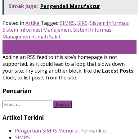
Simak Juga:
Pengendali Manufaktur
Posted in
Artikel
Tagged
SIMRS
,
SIRS
,
Sistem Informasi
,
Sistem Informasi Manajemen
,
Sistem Informasi
Manajemen Rumah Sakit
Post
←
Manfaat ERP
Gaya Komunikasi Controlling Style
→
navigation
Adding an RSS feed to this site’s homepage is not
supported, as it could lead to a loop that slows down
your site. Try using another block, like the
Latest Posts
block, to list posts from the site.
Pencarian
Search
for:
Artikel Terkini
Pengertian SIMRS Menurut Permenkes
SIMRS