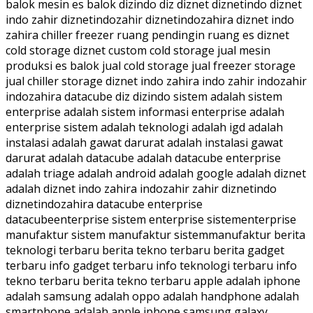
balok mesin es balok dizindo diz diznet diznetindo diznet
indo zahir diznetindozahir diznetindozahira diznet indo
zahira chiller freezer ruang pendingin ruang es diznet
cold storage diznet custom cold storage jual mesin
produksi es balok jual cold storage jual freezer storage
jual chiller storage diznet indo zahira indo zahir indozahir
indozahira datacube diz dizindo sistem adalah sistem
enterprise adalah sistem informasi enterprise adalah
enterprise sistem adalah teknologi adalah igd adalah
instalasi adalah gawat darurat adalah instalasi gawat
darurat adalah datacube adalah datacube enterprise
adalah triage adalah android adalah google adalah diznet
adalah diznet indo zahira indozahir zahir diznetindo
diznetindozahira datacube enterprise
datacubeenterprise sistem enterprise sistementerprise
manufaktur sistem manufaktur sistemmanufaktur berita
teknologi terbaru berita tekno terbaru berita gadget
terbaru info gadget terbaru info teknologi terbaru info
tekno terbaru berita tekno terbaru apple adalah iphone
adalah samsung adalah oppo adalah handphone adalah
smartphone adalah apple iphone samsung galaxy