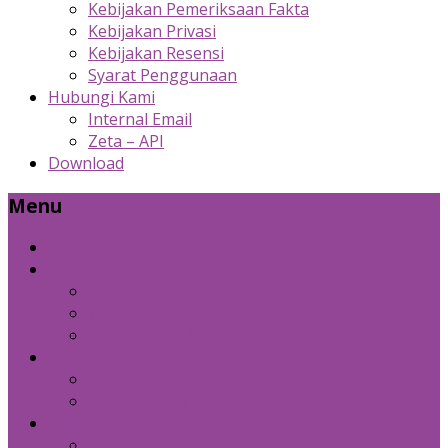
Kebijakan Pemeriksaan Fakta
Kebijakan Privasi
Kebijakan Resensi
Syarat Penggunaan
Hubungi Kami
Internal Email
Zeta – API
Download
Menu
Beranda
Produk Kami
Custom Cold Storage
Zeta
Sosial Media Advertising
Bidang Lain
Diznet Media
Panda Laptop
Kebijakan Kami
Kebijakan Pemeriksaan Fakta