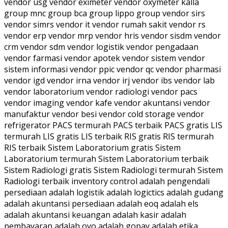
vendor usg vendor eximeter vendor oxymeter kalla
group mnc group bca group lippo group vendor sirs
vendor simrs vendor it vendor rumah sakit vendor rs
vendor erp vendor mrp vendor hris vendor sisdm vendor
crm vendor sdm vendor logistik vendor pengadaan
vendor farmasi vendor apotek vendor sistem vendor
sistem informasi vendor ppic vendor qc vendor pharmasi
vendor igd vendor irna vendor irj vendor ibs vendor lab
vendor laboratorium vendor radiologi vendor pacs
vendor imaging vendor kafe vendor akuntansi vendor
manufaktur vendor besi vendor cold storage vendor
refrigerator PACS termurah PACS terbaik PACS gratis LIS
termurah LIS gratis LIS terbaik RIS gratis RIS termurah
RIS terbaik Sistem Laboratorium gratis Sistem
Laboratorium termurah Sistem Laboratorium terbaik
Sistem Radiologi gratis Sistem Radiologi termurah Sistem
Radiologi terbaik inventory control adalah pengendali
persediaan adalah logistik adalah logictics adalah gudang
adalah akuntansi persediaan adalah eoq adalah els
adalah akuntansi keuangan adalah kasir adalah
pembayaran adalah ovo adalah gopay adalah etika