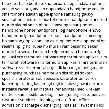
tekno terbaru berita tekno terbaru apple adalah iphone
adalah samsung adalah oppo adalah handphone adalah
smartphone adalah apple iphone samsung galaxy
smartphone android smartphone ios handphone android
murah xiaomi smartphone samsung smartphone
handphone honor handphone rog handphone lenovo
handphone lg handphone xiaomi handphone samsung
hp samsung hp xiaomi hp asus hp motorola hp redmi hp
realme hp lg hp nubia hp murah ram besar hp seken
murah hp second murah hp 4g termurah hp murah 4g
aplikasi erp termurah software erp termurah aplikasi sirs
termurah software sirs termurah aplikasi simrs termurah
software simrs termurah logistik keuangan pengadaan
purchasing purchase pembelian distribusi dokter
spesialis profesor sub spesialis laboratorium verlos
kamer operating kamer igd ugd instalasi gawat darurat
instalasi rawat jalan instalasi rehabilitasi medik rekam
medis rekam medik radiologi linen gudang customer care
customer service cs cleaning service front office
admission discharge discharging instalasi rawat inap icu