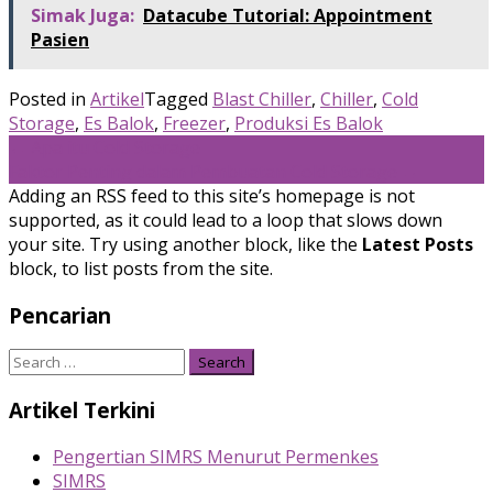
Simak Juga:
Datacube Tutorial: Appointment
Pasien
Posted in
Artikel
Tagged
Blast Chiller
,
Chiller
,
Cold
Storage
,
Es Balok
,
Freezer
,
Produksi Es Balok
Post
←
Apa itu Cold Storage
Faktor Penting dalam Pembuatan Cold Storage
→
navigation
Adding an RSS feed to this site’s homepage is not
supported, as it could lead to a loop that slows down
your site. Try using another block, like the
Latest Posts
block, to list posts from the site.
Pencarian
Search
for:
Artikel Terkini
Pengertian SIMRS Menurut Permenkes
SIMRS