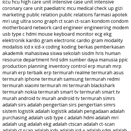
iccu hcu high care unit intensive case unit intensive
coronary care unit paediatric mcu medical check up gizi
marketing public relation public relations farmasi apotek
mri usg ultra sono graph ct scan ct-scan kondom condom
motherboard network card engineer engineering modem
usb type c hdmi mouse keyboard monitor ecg ekg
elektronik kardio gram electronic cardio gram modality
modalisis icd x icd-x coding koding berkas pemberkasan
akademik mahasiswa siswa sekolah sisdm hris human
resource department hrd sdm sumber daya manusia ppic
production planning inventory control erp murah mrp
murah erp terbaik erp termurah realme termurah asus
termurah iphone termurah samsung termurah redmi
termurah xiaomi termurah mi termurah blackshark
termurah nokia termurah smart tv termurah smart tv
murah android tv murah android tv termurah simrs
adalah sirs adalah pengertian sirs pengertian simrs
sistem logistik adalah logistik adalah pengadaan adalah
purchasing adalah usb type c adalah hdmi adalah mri
adalah usg adalah ekg adalah ctscan adalah ct-scan
adalah ct scan adalah icdx adalah icd-x adalah sdm adalah