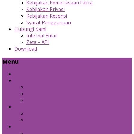
Kebijakan Pemeriksaan Fakta
Kebijakan Privasi
Kebijakan Resensi
Syarat Penggunaan
Hubungi Kami
Internal Email
Zeta – API
Download
Menu
Beranda
Produk Kami
Custom Cold Storage
Zeta
Sosial Media Advertising
Bidang Lain
Diznet Media
Panda Laptop
Kebijakan Kami
Kebijakan Pemeriksaan Fakta