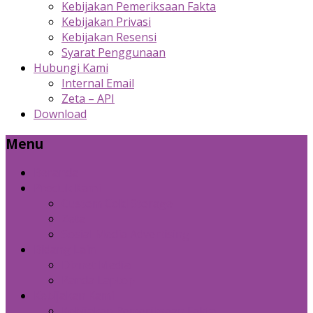
Kebijakan Pemeriksaan Fakta
Kebijakan Privasi
Kebijakan Resensi
Syarat Penggunaan
Hubungi Kami
Internal Email
Zeta – API
Download
Menu
Beranda
Produk Kami
Custom Cold Storage
Zeta
Sosial Media Advertising
Bidang Lain
Diznet Media
Panda Laptop
Kebijakan Kami
Kebijakan Pemeriksaan Fakta