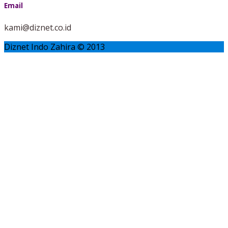
Email
kami@diznet.co.id
Diznet Indo Zahira © 2013