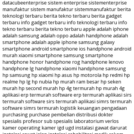
datacubeenterprise sistem enterprise sistementerprise
manufaktur sistem manufaktur sistemmanufaktur berita
teknologi terbaru berita tekno terbaru berita gadget
terbaru info gadget terbaru info teknologi terbaru info
tekno terbaru berita tekno terbaru apple adalah iphone
adalah samsung adalah oppo adalah handphone adalah
smartphone adalah apple iphone samsung galaxy
smartphone android smartphone ios handphone android
murah xiaomi smartphone samsung smartphone
handphone honor handphone rog handphone lenovo
handphone lg handphone xiaomi handphone samsung
hp samsung hp xiaomi hp asus hp motorola hp redmi hp
realme hp lg hp nubia hp murah ram besar hp seken
murah hp second murah hp 4g termurah hp murah 4g
aplikasi erp termurah software erp termurah aplikasi sirs
termurah software sirs termurah aplikasi simrs termurah
software simrs termurah logistik keuangan pengadaan
purchasing purchase pembelian distribusi dokter
spesialis profesor sub spesialis laboratorium verlos
kamer operating kamer igd ugd instalasi gawat darurat