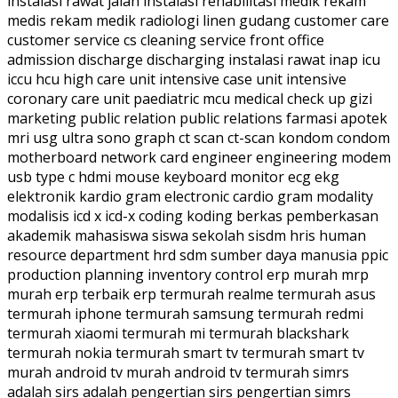
instalasi rawat jalan instalasi rehabilitasi medik rekam
medis rekam medik radiologi linen gudang customer care
customer service cs cleaning service front office
admission discharge discharging instalasi rawat inap icu
iccu hcu high care unit intensive case unit intensive
coronary care unit paediatric mcu medical check up gizi
marketing public relation public relations farmasi apotek
mri usg ultra sono graph ct scan ct-scan kondom condom
motherboard network card engineer engineering modem
usb type c hdmi mouse keyboard monitor ecg ekg
elektronik kardio gram electronic cardio gram modality
modalisis icd x icd-x coding koding berkas pemberkasan
akademik mahasiswa siswa sekolah sisdm hris human
resource department hrd sdm sumber daya manusia ppic
production planning inventory control erp murah mrp
murah erp terbaik erp termurah realme termurah asus
termurah iphone termurah samsung termurah redmi
termurah xiaomi termurah mi termurah blackshark
termurah nokia termurah smart tv termurah smart tv
murah android tv murah android tv termurah simrs
adalah sirs adalah pengertian sirs pengertian simrs