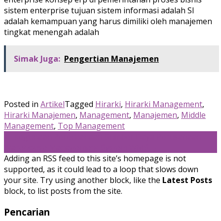
sistem enterprise tujuan sistem informasi adalah SI
adalah kemampuan yang harus dimiliki oleh manajemen
tingkat menengah adalah
Simak Juga:
Pengertian Manajemen
Posted in
Artikel
Tagged
Hirarki
,
Hirarki Management
,
Hirarki Manajemen
,
Management
,
Manajemen
,
Middle
Management
,
Top Management
Post
←
Kegunaan Perencanaan Sumber Daya Perusahaan
Warehouse Management System WMS
→
navigation
Adding an RSS feed to this site’s homepage is not
supported, as it could lead to a loop that slows down
your site. Try using another block, like the
Latest Posts
block, to list posts from the site.
Pencarian