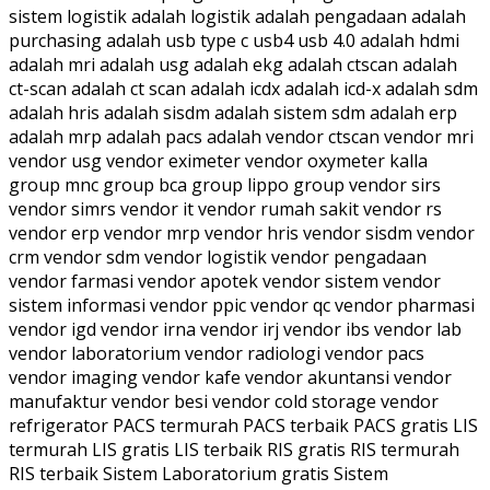
sistem logistik adalah logistik adalah pengadaan adalah
purchasing adalah usb type c usb4 usb 4.0 adalah hdmi
adalah mri adalah usg adalah ekg adalah ctscan adalah
ct-scan adalah ct scan adalah icdx adalah icd-x adalah sdm
adalah hris adalah sisdm adalah sistem sdm adalah erp
adalah mrp adalah pacs adalah vendor ctscan vendor mri
vendor usg vendor eximeter vendor oxymeter kalla
group mnc group bca group lippo group vendor sirs
vendor simrs vendor it vendor rumah sakit vendor rs
vendor erp vendor mrp vendor hris vendor sisdm vendor
crm vendor sdm vendor logistik vendor pengadaan
vendor farmasi vendor apotek vendor sistem vendor
sistem informasi vendor ppic vendor qc vendor pharmasi
vendor igd vendor irna vendor irj vendor ibs vendor lab
vendor laboratorium vendor radiologi vendor pacs
vendor imaging vendor kafe vendor akuntansi vendor
manufaktur vendor besi vendor cold storage vendor
refrigerator PACS termurah PACS terbaik PACS gratis LIS
termurah LIS gratis LIS terbaik RIS gratis RIS termurah
RIS terbaik Sistem Laboratorium gratis Sistem