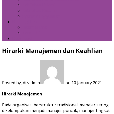
Kebijakan Privasi
Kebijakan Resensi
Syarat Penggunaan
Hubungi Kami
Internal Email
Zeta – API
Download
Hirarki Manajemen dan Keahlian
Posted by, dizadmin
on 10 January 2021
Hirarki Manajemen
Pada organisasi berstruktur tradisional, manajer sering
dikelompokan menjadi manajer puncak, manajer tingkat